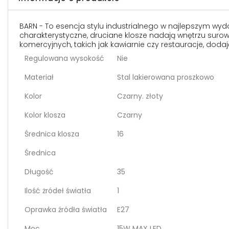
BARN - To esencja stylu industrialnego w najlepszym wydan
charakterystyczne, druciane klosze nadają wnętrzu suroweg
komercyjnych, takich jak kawiarnie czy restauracje, doda
Regulowana wysokość
Nie
Materiał
Stal lakierowana proszkowo
Kolor
Czarny. złoty
Kolor klosza
Czarny
Średnica klosza
16
Średnica
Długość
35
Ilość żródeł światła
1
Oprawka źródła światła
E27
Moc
15W MAX LED