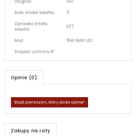
Długość
140
Ilość żródeł światła
3
Oprawka źródła
E27
światła
Moc
15W MAX LED
Stopień ochrony IP
Opinie (0)
Bądź pierwszym, który doda opinię!
Zakupy na raty