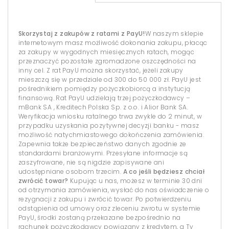
Skorzystaj z zakupów z ratami z PayU!
W naszym sklepie
internetowym masz możliwość dokonania zakupu, płacąc
za zakupy w wygodnych miesięcznych ratach, mogąc
przeznaczyć pozostałe zgromadzone oszczędności na
inny cel. Z rat PayU można skorzystać, jeżeli zakupy
mieszczą się w przedziale od 300 do 50 000 zł. PayU jest
pośrednikiem pomiędzy pożyczkobiorcą a instytucją
finansową. Rat PayU udzielają trzej pożyczkodawcy –
mBank SA , Kreditech Polska Sp. z o.o. i Alior Bank SA.
Weryfikacja wniosku ratalnego trwa zwykle do 2 minut, w
przypadku uzyskania pozytywnej decyzji banku - masz
możliwość natychmiastowego dokończenia zamówienia.
Zapewnia także bezpieczeństwo danych zgodnie ze
standardami branżowymi. Przesyłane informacje są
zaszyfrowane, nie są nigdzie zapisywane ani
udostępniane osobom trzecim.
A co jeśli będziesz chciał
zwrócić towar?
Kupując u nas, możesz w terminie 30 dni
od otrzymania zamówienia, wysłać do nas oświadczenie o
rezygnacji z zakupu i zwrócić towar. Po potwierdzeniu
odstąpienia od umowy oraz zleceniu zwrotu w systemie
PayU, środki zostaną przekazane bezpośrednio na
rachunek pożyczkodawcy powiązany z kredytem, a Ty