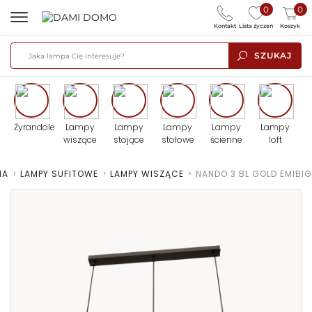
0
0
Kontakt
Lista życzeń
Koszyk
SZUKAJ
Żyrandole
Lampy
Lampy
Lampy
Lampy
Lampy
wiszące
stojące
stołowe
ścienne
loft
NA
>
LAMPY SUFITOWE
>
LAMPY WISZĄCE
>
NANDO 3 BL GOLD EMIBIG