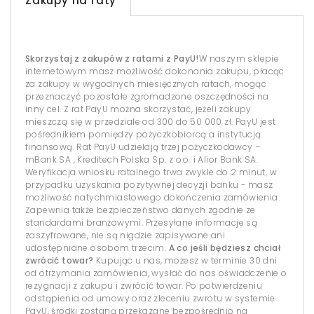
Zakupy na raty
Skorzystaj z zakupów z ratami z PayU!
W naszym sklepie
internetowym masz możliwość dokonania zakupu, płacąc
za zakupy w wygodnych miesięcznych ratach, mogąc
przeznaczyć pozostałe zgromadzone oszczędności na
inny cel. Z rat PayU można skorzystać, jeżeli zakupy
mieszczą się w przedziale od 300 do 50 000 zł. PayU jest
pośrednikiem pomiędzy pożyczkobiorcą a instytucją
finansową. Rat PayU udzielają trzej pożyczkodawcy –
mBank SA , Kreditech Polska Sp. z o.o. i Alior Bank SA.
Weryfikacja wniosku ratalnego trwa zwykle do 2 minut, w
przypadku uzyskania pozytywnej decyzji banku - masz
możliwość natychmiastowego dokończenia zamówienia.
Zapewnia także bezpieczeństwo danych zgodnie ze
standardami branżowymi. Przesyłane informacje są
zaszyfrowane, nie są nigdzie zapisywane ani
udostępniane osobom trzecim.
A co jeśli będziesz chciał
zwrócić towar?
Kupując u nas, możesz w terminie 30 dni
od otrzymania zamówienia, wysłać do nas oświadczenie o
rezygnacji z zakupu i zwrócić towar. Po potwierdzeniu
odstąpienia od umowy oraz zleceniu zwrotu w systemie
PayU, środki zostaną przekazane bezpośrednio na