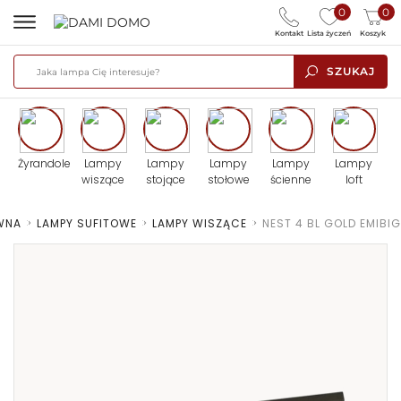
0
0
Kontakt
Lista życzeń
Koszyk
SZUKAJ
Żyrandole
Lampy
Lampy
Lampy
Lampy
Lampy
wiszące
stojące
stołowe
ścienne
loft
WNA
>
LAMPY SUFITOWE
>
LAMPY WISZĄCE
>
NEST 4 BL GOLD EMIBIG