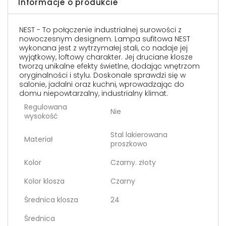
Informacje o produkcie
NEST - To połączenie industrialnej surowości z
nowoczesnym designem. Lampa sufitowa NEST
wykonana jest z wytrzymałej stali, co nadaje jej
wyjątkowy, loftowy charakter. Jej druciane klosze
tworzą unikalne efekty świetlne, dodając wnętrzom
oryginalności i stylu. Doskonale sprawdzi się w
salonie, jadalni oraz kuchni, wprowadzając do
domu niepowtarzalny, industrialny klimat.
Regulowana
Nie
wysokość
Stal lakierowana
Materiał
proszkowo
Kolor
Czarny. złoty
Kolor klosza
Czarny
Średnica klosza
24
Średnica