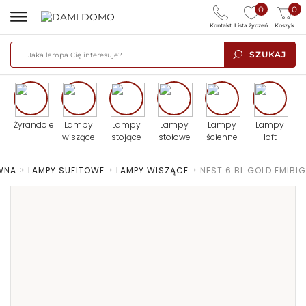
0
0
Kontakt
Lista życzeń
Koszyk
SZUKAJ
Żyrandole
Lampy
Lampy
Lampy
Lampy
Lampy
wiszące
stojące
stołowe
ścienne
loft
WNA
>
LAMPY SUFITOWE
>
LAMPY WISZĄCE
>
NEST 6 BL GOLD EMIBIG