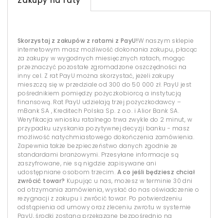
Zakupy na raty
Skorzystaj z zakupów z ratami z PayU!
W naszym sklepie
internetowym masz możliwość dokonania zakupu, płacąc
za zakupy w wygodnych miesięcznych ratach, mogąc
przeznaczyć pozostałe zgromadzone oszczędności na
inny cel. Z rat PayU można skorzystać, jeżeli zakupy
mieszczą się w przedziale od 300 do 50 000 zł. PayU jest
pośrednikiem pomiędzy pożyczkobiorcą a instytucją
finansową. Rat PayU udzielają trzej pożyczkodawcy –
mBank SA , Kreditech Polska Sp. z o.o. i Alior Bank SA.
Weryfikacja wniosku ratalnego trwa zwykle do 2 minut, w
przypadku uzyskania pozytywnej decyzji banku - masz
możliwość natychmiastowego dokończenia zamówienia.
Zapewnia także bezpieczeństwo danych zgodnie ze
standardami branżowymi. Przesyłane informacje są
zaszyfrowane, nie są nigdzie zapisywane ani
udostępniane osobom trzecim.
A co jeśli będziesz chciał
zwrócić towar?
Kupując u nas, możesz w terminie 30 dni
od otrzymania zamówienia, wysłać do nas oświadczenie o
rezygnacji z zakupu i zwrócić towar. Po potwierdzeniu
odstąpienia od umowy oraz zleceniu zwrotu w systemie
PayU, środki zostaną przekazane bezpośrednio na