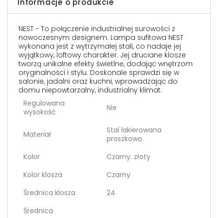
Informacje o produkcie
NEST - To połączenie industrialnej surowości z
nowoczesnym designem. Lampa sufitowa NEST
wykonana jest z wytrzymałej stali, co nadaje jej
wyjątkowy, loftowy charakter. Jej druciane klosze
tworzą unikalne efekty świetlne, dodając wnętrzom
oryginalności i stylu. Doskonale sprawdzi się w
salonie, jadalni oraz kuchni, wprowadzając do
domu niepowtarzalny, industrialny klimat.
Regulowana
Nie
wysokość
Stal lakierowana
Materiał
proszkowo
Kolor
Czarny. złoty
Kolor klosza
Czarny
Średnica klosza
24
Średnica