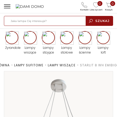
0
0
Kontakt
Lista życzeń
Koszyk
SZUKAJ
Żyrandole
Lampy
Lampy
Lampy
Lampy
Lampy
wiszące
stojące
stołowe
ścienne
loft
ŁÓWNA
>
LAMPY SUFITOWE
>
LAMPY WISZĄCE
>
STARLIT 8 WH EMIBIG