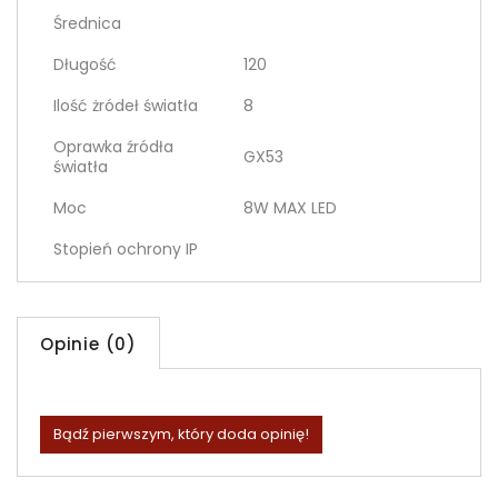
Średnica
Długość
120
Ilość żródeł światła
8
Oprawka źródła
GX53
światła
Moc
8W MAX LED
Stopień ochrony IP
Opinie (0)
Bądź pierwszym, który doda opinię!