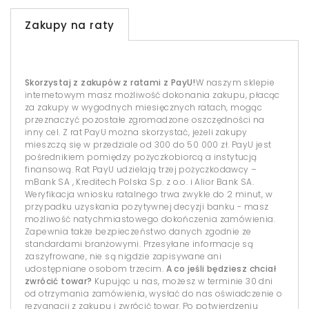
Zakupy na raty
Skorzystaj z zakupów z ratami z PayU!
W naszym sklepie
internetowym masz możliwość dokonania zakupu, płacąc
za zakupy w wygodnych miesięcznych ratach, mogąc
przeznaczyć pozostałe zgromadzone oszczędności na
inny cel. Z rat PayU można skorzystać, jeżeli zakupy
mieszczą się w przedziale od 300 do 50 000 zł. PayU jest
pośrednikiem pomiędzy pożyczkobiorcą a instytucją
finansową. Rat PayU udzielają trzej pożyczkodawcy –
mBank SA , Kreditech Polska Sp. z o.o. i Alior Bank SA.
Weryfikacja wniosku ratalnego trwa zwykle do 2 minut, w
przypadku uzyskania pozytywnej decyzji banku - masz
możliwość natychmiastowego dokończenia zamówienia.
Zapewnia także bezpieczeństwo danych zgodnie ze
standardami branżowymi. Przesyłane informacje są
zaszyfrowane, nie są nigdzie zapisywane ani
udostępniane osobom trzecim.
A co jeśli będziesz chciał
zwrócić towar?
Kupując u nas, możesz w terminie 30 dni
od otrzymania zamówienia, wysłać do nas oświadczenie o
rezygnacji z zakupu i zwrócić towar. Po potwierdzeniu