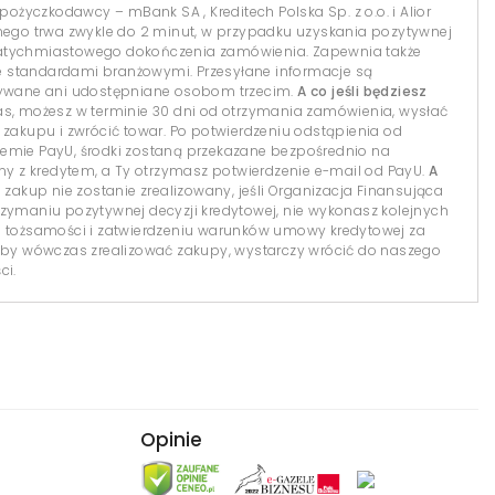
 pożyczkodawcy – mBank SA , Kreditech Polska Sp. z o.o. i Alior
lnego trwa zwykle do 2 minut, w przypadku uzyskania pozytywnej
natychmiastowego dokończenia zamówienia. Zapewnia także
 standardami branżowymi. Przesyłane informacje są
isywane ani udostępniane osobom trzecim.
A co jeśli będziesz
s, możesz w terminie 30 dni od otrzymania zamówienia, wysłać
 zakupu i zwrócić towar. Po potwierdzeniu odstąpienia od
temie PayU, środki zostaną przekazane bezpośrednio na
 z kredytem, a Ty otrzymasz potwierdzenie e-mail od PayU.
A
 zakup nie zostanie zrealizowany, jeśli Organizacja Finansująca
 otrzymaniu pozytywnej decyzji kredytowej, nie wykonasz kolejnych
i tożsamości i zatwierdzeniu warunków umowy kredytowej za
y wówczas zrealizować zakupy, wystarczy wrócić do naszego
ci.
Opinie