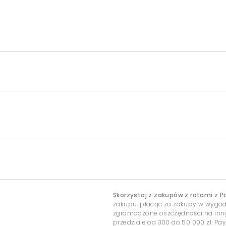
Skorzystaj z zakupów z ratami z P
zakupu, płacąc za zakupy w wygo
zgromadzone oszczędności na inny c
przedziale od 300 do 50 000 zł. Pa