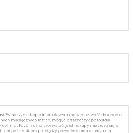
ayU!
W naszym sklepie internetowym masz możliwość dokonania
dnych miesięcznych ratach, mogąc przeznaczyć pozostałe
el. Z rat PayU można skorzystać, jeżeli zakupy mieszczą się w
yU jest pośrednikiem pomiędzy pożyczkobiorcą a instytucją