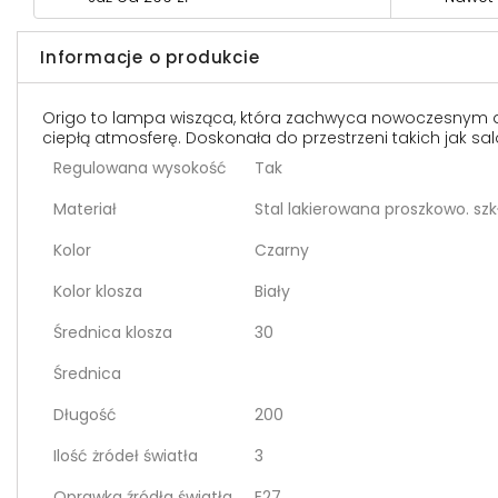
Informacje o produkcie
Origo to lampa wisząca, która zachwyca nowoczesnym des
ciepłą atmosferę. Doskonała do przestrzeni takich jak salo
Regulowana wysokość
Tak
Materiał
Stal lakierowana proszkowo. szk
Kolor
Czarny
Kolor klosza
Biały
Średnica klosza
30
Średnica
Długość
200
Ilość żródeł światła
3
Oprawka źródła światła
E27