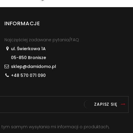
INFORMACJE
Najczęściej zadawane pytania/FAQ
ul. Świerkowa 1A
05-850 Bronisze
sklep@damidomo.pl
+48 570 071 090
ZAPISZ SIĘ
a tym samym wysyłania mi informacji o produktach,