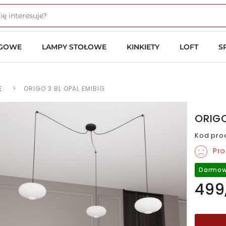
OGOWE
LAMPY STOŁOWE
KINKIETY
LOFT
S
E
>
ORIGO 3 BL OPAL EMIBIG
ORIGO
Kod pro
Pro
Darmow
499,