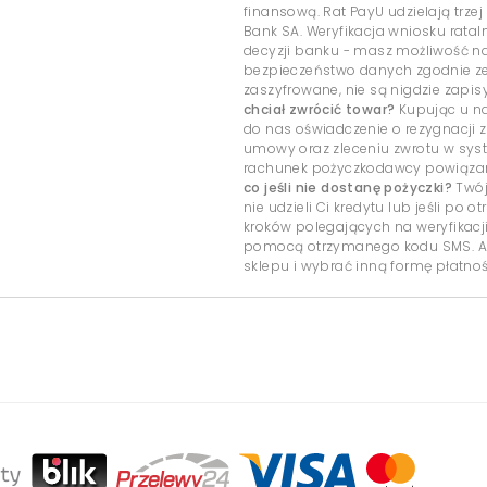
finansową. Rat PayU udzielają trzej
Bank SA. Weryfikacja wniosku rata
decyzji banku - masz możliwość 
bezpieczeństwo danych zgodnie ze
zaszyfrowane, nie są nigdzie zap
chciał zwrócić towar?
Kupując u na
do nas oświadczenie o rezygnacji z
umowy oraz zleceniu zwrotu w sys
rachunek pożyczkodawcy powiązany
co jeśli nie dostanę pożyczki?
Twój
nie udzieli Ci kredytu lub jeśli po
kroków polegających na weryfikacj
pomocą otrzymanego kodu SMS. Ab
sklepu i wybrać inną formę płatnoś