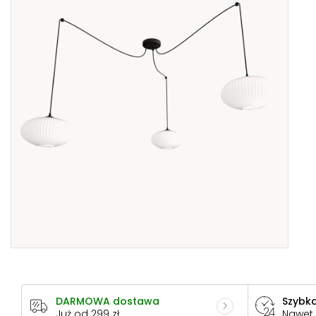
DARMOWA dostawa
Szybka
Już od 299 zł
Nawet