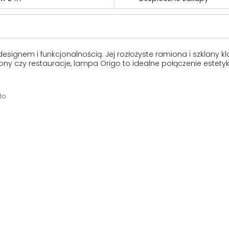
ignem i funkcjonalnością. Jej rozłożyste ramiona i szklany k
ny czy restauracje, lampa Origo to idealne połączenie estetyki 
ło