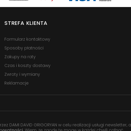
STREFA KLIENTA
Formularz kontaktowy
Sposoby płatności
Zakupy na raty
Czas i koszty dostawy
Zwroty i wymiany
Reklamacje
 DAMI DAVID GRIGORYAN w celu realizacji usługi newsletter, 
prywatności
. Wiem, że zgodę tę mogę w każdej chwili cofnąć.