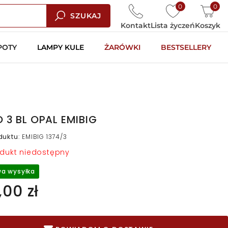
0
0
SZUKAJ
Kontakt
Lista życzeń
Koszyk
POTY
LAMPY KULE
ŻARÓWKI
BESTSELLERY
 3 BL OPAL EMIBIG
duktu
:
EMIBIG 1374/3
dukt niedostępny
a wysyłka
00 zł