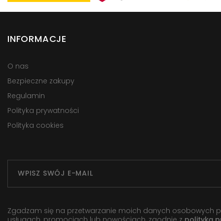
INFORMACJE
O nas
Bezpieczne zakupy
Regulamin
Polityka prywatności
Polityka cookies
Zgadzam się na przetwarzanie moich danych osobowych przez
usługach, promocjach lub nowościach, zgodnie z
polityką 