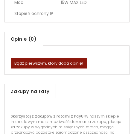
Moc
15W MAX LED
Stopień ochrony IP
Opinie (0)
Bądź pierwszym, który doda opinię!
Zakupy na raty
Skorzystaj z zakupów z ratami z PayU!
W naszym sklepie
internetowym masz możliwość dokonania zakupu, płacąc
za zakupy w wygodnych miesięcznych ratach, mogąc
przeznaczyć pozostałe zgromadzone oszczędności na