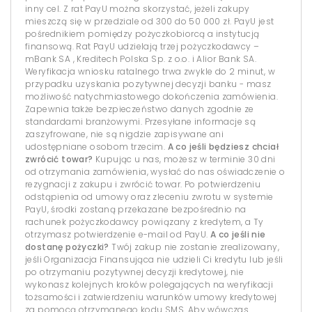
inny cel. Z rat PayU można skorzystać, jeżeli zakupy
mieszczą się w przedziale od 300 do 50 000 zł. PayU jest
pośrednikiem pomiędzy pożyczkobiorcą a instytucją
finansową. Rat PayU udzielają trzej pożyczkodawcy –
mBank SA , Kreditech Polska Sp. z o.o. i Alior Bank SA.
Weryfikacja wniosku ratalnego trwa zwykle do 2 minut, w
przypadku uzyskania pozytywnej decyzji banku - masz
możliwość natychmiastowego dokończenia zamówienia.
Zapewnia także bezpieczeństwo danych zgodnie ze
standardami branżowymi. Przesyłane informacje są
zaszyfrowane, nie są nigdzie zapisywane ani
udostępniane osobom trzecim.
A co jeśli będziesz chciał
zwrócić towar?
Kupując u nas, możesz w terminie 30 dni
od otrzymania zamówienia, wysłać do nas oświadczenie o
rezygnacji z zakupu i zwrócić towar. Po potwierdzeniu
odstąpienia od umowy oraz zleceniu zwrotu w systemie
PayU, środki zostaną przekazane bezpośrednio na
rachunek pożyczkodawcy powiązany z kredytem, a Ty
otrzymasz potwierdzenie e-mail od PayU.
A co jeśli nie
dostanę pożyczki?
Twój zakup nie zostanie zrealizowany,
jeśli Organizacja Finansująca nie udzieli Ci kredytu lub jeśli
po otrzymaniu pozytywnej decyzji kredytowej, nie
wykonasz kolejnych kroków polegających na weryfikacji
tożsamości i zatwierdzeniu warunków umowy kredytowej
za pomocą otrzymanego kodu SMS. Aby wówczas