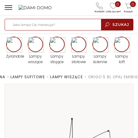
0
0
Kontakt
Lista życzeń
Koszyk
SZUKAJ
Żyrandole
Lampy
Lampy
Lampy
Lampy
Lampy
wiszące
stojące
stołowe
ścienne
loft
NA
>
LAMPY SUFITOWE
>
LAMPY WISZĄCE
>
ORIGO 5 BL OPAL EMIBIG