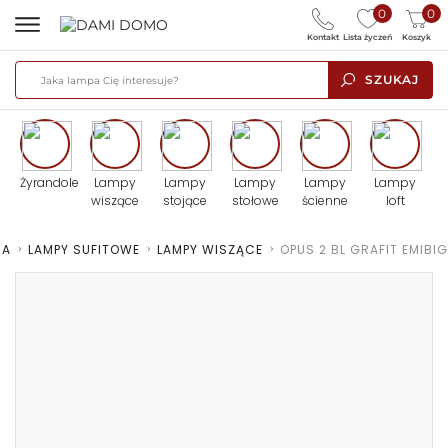
0
0
Kontakt
Lista życzeń
Koszyk
SZUKAJ
Żyrandole
Lampy
Lampy
Lampy
Lampy
Lampy
wiszące
stojące
stołowe
ścienne
loft
NA
>
LAMPY SUFITOWE
>
LAMPY WISZĄCE
>
OPUS 2 BL GRAFIT EMIBIG