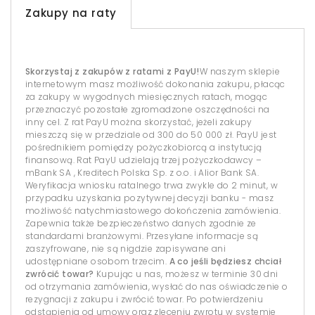
Zakupy na raty
Skorzystaj z zakupów z ratami z PayU!
W naszym sklepie
internetowym masz możliwość dokonania zakupu, płacąc
za zakupy w wygodnych miesięcznych ratach, mogąc
przeznaczyć pozostałe zgromadzone oszczędności na
inny cel. Z rat PayU można skorzystać, jeżeli zakupy
mieszczą się w przedziale od 300 do 50 000 zł. PayU jest
pośrednikiem pomiędzy pożyczkobiorcą a instytucją
finansową. Rat PayU udzielają trzej pożyczkodawcy –
mBank SA , Kreditech Polska Sp. z o.o. i Alior Bank SA.
Weryfikacja wniosku ratalnego trwa zwykle do 2 minut, w
przypadku uzyskania pozytywnej decyzji banku - masz
możliwość natychmiastowego dokończenia zamówienia.
Zapewnia także bezpieczeństwo danych zgodnie ze
standardami branżowymi. Przesyłane informacje są
zaszyfrowane, nie są nigdzie zapisywane ani
udostępniane osobom trzecim.
A co jeśli będziesz chciał
zwrócić towar?
Kupując u nas, możesz w terminie 30 dni
od otrzymania zamówienia, wysłać do nas oświadczenie o
rezygnacji z zakupu i zwrócić towar. Po potwierdzeniu
odstąpienia od umowy oraz zleceniu zwrotu w systemie