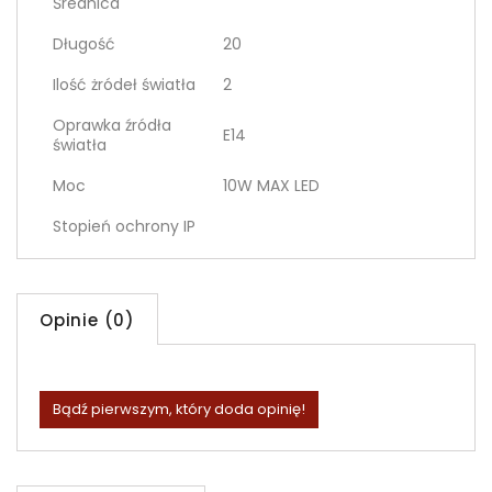
Średnica
Długość
20
Ilość żródeł światła
2
Oprawka źródła
E14
światła
Moc
10W MAX LED
Stopień ochrony IP
Opinie (0)
Bądź pierwszym, który doda opinię!