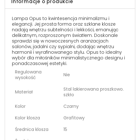
Informacje o produkcie
Lampa Opus to kwintesencja minimalizmu i
elegancji. Jej prosta forma oraz szklane klosze
nadają wnętrzu subtelności i lekkości, emanując
delikatnym, rozproszonym światłem. Doskonale
sprawdzi się w nowoczesnych aranżacjach
salonów, jadalni czy sypialni, dodając wnętrzu
harmonii i wyrafinowanego stylu. Opus to idealny
wybór dla miłośników minimalistycznego designu i
ponadczasowej estetyki.
Regulowana
Nie
wysokość
Stal lakierowana proszkowo.
Materiał
szkło
Kolor
Czarny
Kolor klosza
Grafitowy
Średnica klosza
15