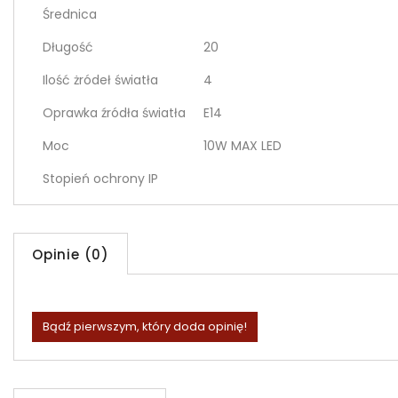
Średnica
Długość
20
Ilość żródeł światła
4
Oprawka źródła światła
E14
Moc
10W MAX LED
Stopień ochrony IP
Opinie (0)
Bądź pierwszym, który doda opinię!