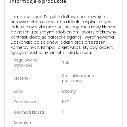
Informacje o produkcie
Lampa wisząca Target to loftowa propozycja o
surowym charakterze, która idealnie wpisuje się w
industrialny styl wnętrz. Jej solidny, metalowy klosz w
połączeniu ze złotymi zdobieniami tworzy efektowny
kontrast, dodając całości elegancji i wyrafinowania.
Doskonała do salonów, jadalni oraz przestrzeni
komercyjnych, lampa Target wnosi stylowy akcent,
łącząc industrialny klimat z nutą luksusu.
Regulowana
Tak
wysokość
Stal lakierowana
Materiał
proszkowo
Kolor
Czarny
Kolor klosza
N/D
Średnica klosza
11
Średnica