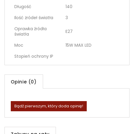
Długość
140
Ilość żródeł światła
3
Oprawka źródła
E27
światła
Moc
15W MAX LED
Stopień ochrony IP
Opinie (0)
Bądź pierwszym, który doda opinię!