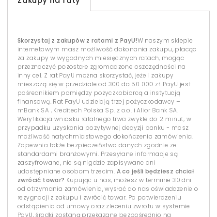
Zakupy na raty
Skorzystaj z zakupów z ratami z PayU!
W naszym sklepie
internetowym masz możliwość dokonania zakupu, płacąc
za zakupy w wygodnych miesięcznych ratach, mogąc
przeznaczyć pozostałe zgromadzone oszczędności na
inny cel. Z rat PayU można skorzystać, jeżeli zakupy
mieszczą się w przedziale od 300 do 50 000 zł. PayU jest
pośrednikiem pomiędzy pożyczkobiorcą a instytucją
finansową. Rat PayU udzielają trzej pożyczkodawcy –
mBank SA , Kreditech Polska Sp. z o.o. i Alior Bank SA.
Weryfikacja wniosku ratalnego trwa zwykle do 2 minut, w
przypadku uzyskania pozytywnej decyzji banku - masz
możliwość natychmiastowego dokończenia zamówienia.
Zapewnia także bezpieczeństwo danych zgodnie ze
standardami branżowymi. Przesyłane informacje są
zaszyfrowane, nie są nigdzie zapisywane ani
udostępniane osobom trzecim.
A co jeśli będziesz chciał
zwrócić towar?
Kupując u nas, możesz w terminie 30 dni
od otrzymania zamówienia, wysłać do nas oświadczenie o
rezygnacji z zakupu i zwrócić towar. Po potwierdzeniu
odstąpienia od umowy oraz zleceniu zwrotu w systemie
PayU, środki zostaną przekazane bezpośrednio na