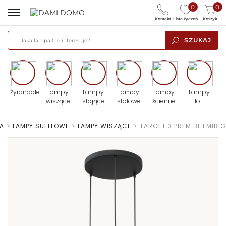
0
0
Kontakt
Lista życzeń
Koszyk
SZUKAJ
Żyrandole
Lampy
Lampy
Lampy
Lampy
Lampy
wiszące
stojące
stołowe
ścienne
loft
A
>
LAMPY SUFITOWE
>
LAMPY WISZĄCE
>
TARGET 3 PREM BL EMIBIG