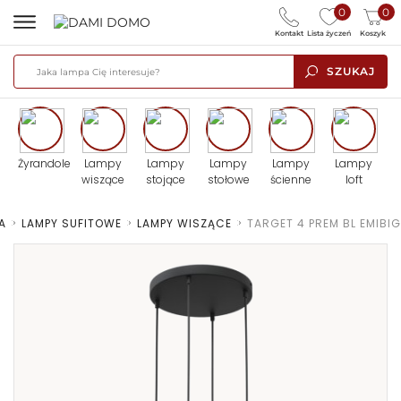
0
0
Kontakt
Lista życzeń
Koszyk
SZUKAJ
Żyrandole
Lampy
Lampy
Lampy
Lampy
Lampy
wiszące
stojące
stołowe
ścienne
loft
A
>
LAMPY SUFITOWE
>
LAMPY WISZĄCE
>
TARGET 4 PREM BL EMIBIG