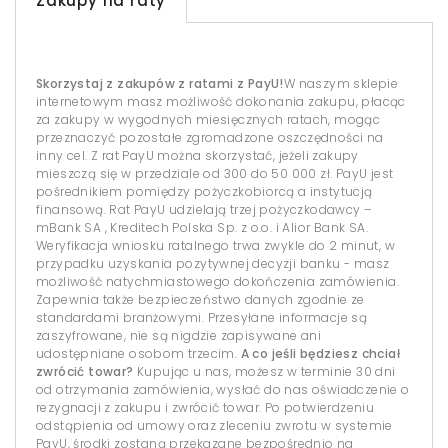
Zakupy na raty
Skorzystaj z zakupów z ratami z PayU!
W naszym sklepie
internetowym masz możliwość dokonania zakupu, płacąc
za zakupy w wygodnych miesięcznych ratach, mogąc
przeznaczyć pozostałe zgromadzone oszczędności na
inny cel. Z rat PayU można skorzystać, jeżeli zakupy
mieszczą się w przedziale od 300 do 50 000 zł. PayU jest
pośrednikiem pomiędzy pożyczkobiorcą a instytucją
finansową. Rat PayU udzielają trzej pożyczkodawcy –
mBank SA , Kreditech Polska Sp. z o.o. i Alior Bank SA.
Weryfikacja wniosku ratalnego trwa zwykle do 2 minut, w
przypadku uzyskania pozytywnej decyzji banku - masz
możliwość natychmiastowego dokończenia zamówienia.
Zapewnia także bezpieczeństwo danych zgodnie ze
standardami branżowymi. Przesyłane informacje są
zaszyfrowane, nie są nigdzie zapisywane ani
udostępniane osobom trzecim.
A co jeśli będziesz chciał
zwrócić towar?
Kupując u nas, możesz w terminie 30 dni
od otrzymania zamówienia, wysłać do nas oświadczenie o
rezygnacji z zakupu i zwrócić towar. Po potwierdzeniu
odstąpienia od umowy oraz zleceniu zwrotu w systemie
PayU, środki zostaną przekazane bezpośrednio na