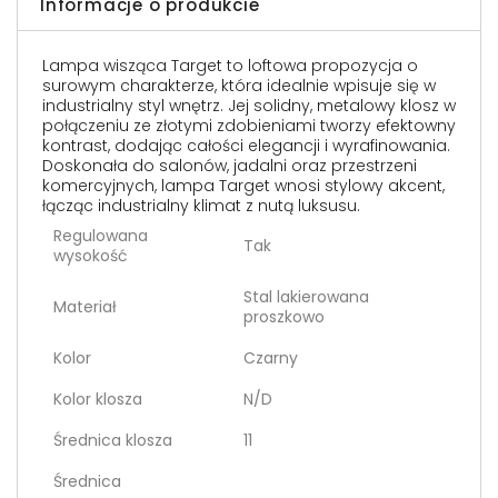
Informacje o produkcie
Lampa wisząca Target to loftowa propozycja o
surowym charakterze, która idealnie wpisuje się w
industrialny styl wnętrz. Jej solidny, metalowy klosz w
połączeniu ze złotymi zdobieniami tworzy efektowny
kontrast, dodając całości elegancji i wyrafinowania.
Doskonała do salonów, jadalni oraz przestrzeni
komercyjnych, lampa Target wnosi stylowy akcent,
łącząc industrialny klimat z nutą luksusu.
Regulowana
Tak
wysokość
Stal lakierowana
Materiał
proszkowo
Kolor
Czarny
Kolor klosza
N/D
Średnica klosza
11
Średnica