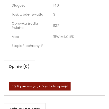
Długość
140
Ilość żródeł światła
3
Oprawka źródła
E27
światła
Moc
15W MAX LED
Stopień ochrony IP
Opinie (0)
Bądź pierwszym, który doda opinię!