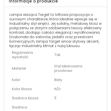
Informacje o produkcie
Lampa wisząca Target to loftowa propozycja o
surowym charakterze, która idealnie wpisuje się w
industrialny styl wnętrz. Jej solidny, metalowy klosz w
połączeniu ze złotymi zdobieniami tworzy efektowny
kontrast, dodając całości elegancji i wyrafinowania.
Doskonała do salonów, jadalni oraz przestrzeni
komercyjnych, lampa Target wnosi stylowy akcent,
łącząc industrialny klimat z nutą luksusu.
Regulowana
Tak
wysokość
Stal lakierowana
Materiał
proszkowo
Kolor
Biały
Kolor klosza
N/D
Średnica klosza
11
Średnica