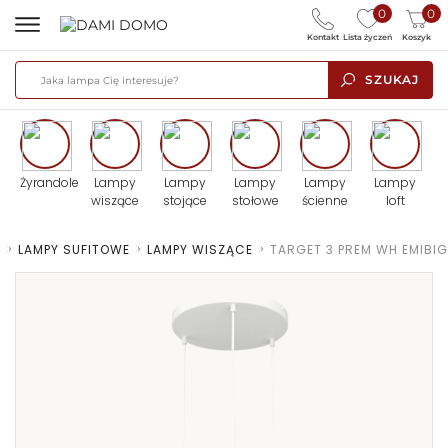
0
0
Kontakt
Lista życzeń
Koszyk
SZUKAJ
Żyrandole
Lampy
Lampy
Lampy
Lampy
Lampy
wiszące
stojące
stołowe
ścienne
loft
A
>
LAMPY SUFITOWE
>
LAMPY WISZĄCE
>
TARGET 3 PREM WH EMIBIG