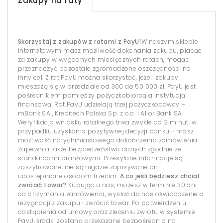
Zakupy na raty
Skorzystaj z zakupów z ratami z PayU!
W naszym sklepie
internetowym masz możliwość dokonania zakupu, płacąc
za zakupy w wygodnych miesięcznych ratach, mogąc
przeznaczyć pozostałe zgromadzone oszczędności na
inny cel. Z rat PayU można skorzystać, jeżeli zakupy
mieszczą się w przedziale od 300 do 50 000 zł. PayU jest
pośrednikiem pomiędzy pożyczkobiorcą a instytucją
finansową. Rat PayU udzielają trzej pożyczkodawcy –
mBank SA , Kreditech Polska Sp. z o.o. i Alior Bank SA.
Weryfikacja wniosku ratalnego trwa zwykle do 2 minut, w
przypadku uzyskania pozytywnej decyzji banku - masz
możliwość natychmiastowego dokończenia zamówienia.
Zapewnia także bezpieczeństwo danych zgodnie ze
standardami branżowymi. Przesyłane informacje są
zaszyfrowane, nie są nigdzie zapisywane ani
udostępniane osobom trzecim.
A co jeśli będziesz chciał
zwrócić towar?
Kupując u nas, możesz w terminie 30 dni
od otrzymania zamówienia, wysłać do nas oświadczenie o
rezygnacji z zakupu i zwrócić towar. Po potwierdzeniu
odstąpienia od umowy oraz zleceniu zwrotu w systemie
PayU, środki zostaną przekazane bezpośrednio na