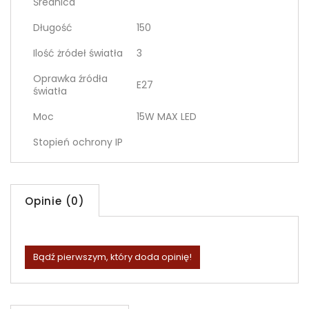
Średnica
Długość
150
Ilość żródeł światła
3
Oprawka źródła
E27
światła
Moc
15W MAX LED
Stopień ochrony IP
Opinie (0)
Bądź pierwszym, który doda opinię!