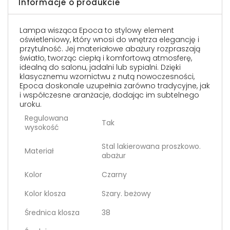
Informacje o produkcie
Lampa wisząca Epoca to stylowy element
oświetleniowy, który wnosi do wnętrza elegancję i
przytulność. Jej materiałowe abażury rozpraszają
światło, tworząc ciepłą i komfortową atmosferę,
idealną do salonu, jadalni lub sypialni. Dzięki
klasycznemu wzornictwu z nutą nowoczesności,
Epoca doskonale uzupełnia zarówno tradycyjne, jak
i współczesne aranżacje, dodając im subtelnego
uroku.
Regulowana
Tak
wysokość
Stal lakierowana proszkowo.
Materiał
abażur
Kolor
Czarny
Kolor klosza
Szary. beżowy
Średnica klosza
38