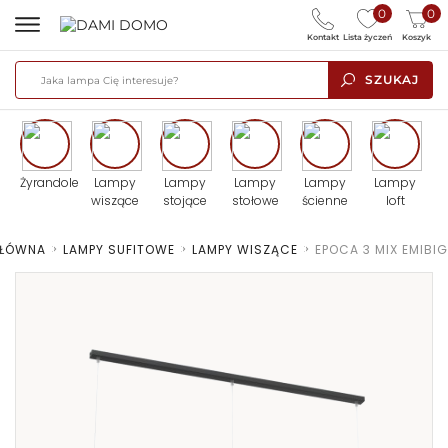
0
0
Kontakt
Lista życzeń
Koszyk
SZUKAJ
Żyrandole
Lampy
Lampy
Lampy
Lampy
Lampy
wiszące
stojące
stołowe
ścienne
loft
GŁÓWNA
>
LAMPY SUFITOWE
>
LAMPY WISZĄCE
>
EPOCA 3 MIX EMIBIG