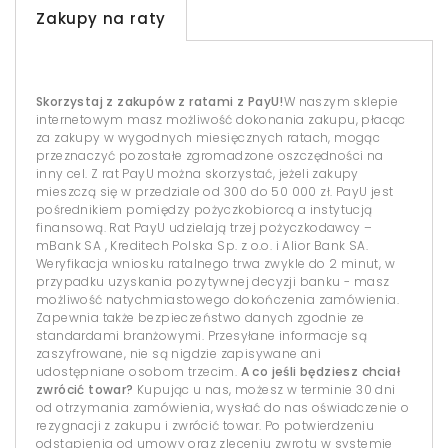
Zakupy na raty
Skorzystaj z zakupów z ratami z PayU!
W naszym sklepie
internetowym masz możliwość dokonania zakupu, płacąc
za zakupy w wygodnych miesięcznych ratach, mogąc
przeznaczyć pozostałe zgromadzone oszczędności na
inny cel. Z rat PayU można skorzystać, jeżeli zakupy
mieszczą się w przedziale od 300 do 50 000 zł. PayU jest
pośrednikiem pomiędzy pożyczkobiorcą a instytucją
finansową. Rat PayU udzielają trzej pożyczkodawcy –
mBank SA , Kreditech Polska Sp. z o.o. i Alior Bank SA.
Weryfikacja wniosku ratalnego trwa zwykle do 2 minut, w
przypadku uzyskania pozytywnej decyzji banku - masz
możliwość natychmiastowego dokończenia zamówienia.
Zapewnia także bezpieczeństwo danych zgodnie ze
standardami branżowymi. Przesyłane informacje są
zaszyfrowane, nie są nigdzie zapisywane ani
udostępniane osobom trzecim.
A co jeśli będziesz chciał
zwrócić towar?
Kupując u nas, możesz w terminie 30 dni
od otrzymania zamówienia, wysłać do nas oświadczenie o
rezygnacji z zakupu i zwrócić towar. Po potwierdzeniu
odstąpienia od umowy oraz zleceniu zwrotu w systemie