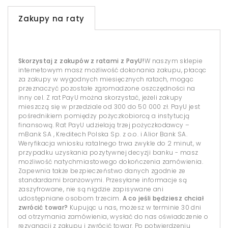
Zakupy na raty
Skorzystaj z zakupów z ratami z PayU!
W naszym sklepie
internetowym masz możliwość dokonania zakupu, płacąc
za zakupy w wygodnych miesięcznych ratach, mogąc
przeznaczyć pozostałe zgromadzone oszczędności na
inny cel. Z rat PayU można skorzystać, jeżeli zakupy
mieszczą się w przedziale od 300 do 50 000 zł. PayU jest
pośrednikiem pomiędzy pożyczkobiorcą a instytucją
finansową. Rat PayU udzielają trzej pożyczkodawcy –
mBank SA , Kreditech Polska Sp. z o.o. i Alior Bank SA.
Weryfikacja wniosku ratalnego trwa zwykle do 2 minut, w
przypadku uzyskania pozytywnej decyzji banku - masz
możliwość natychmiastowego dokończenia zamówienia.
Zapewnia także bezpieczeństwo danych zgodnie ze
standardami branżowymi. Przesyłane informacje są
zaszyfrowane, nie są nigdzie zapisywane ani
udostępniane osobom trzecim.
A co jeśli będziesz chciał
zwrócić towar?
Kupując u nas, możesz w terminie 30 dni
od otrzymania zamówienia, wysłać do nas oświadczenie o
rezygnacji z zakupu i zwrócić towar. Po potwierdzeniu