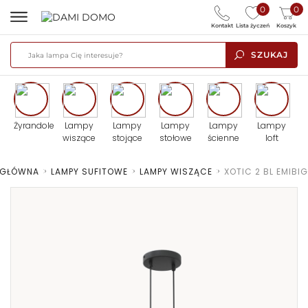
0
0
Kontakt
Lista życzeń
Koszyk
SZUKAJ
Żyrandole
Lampy
Lampy
Lampy
Lampy
Lampy
wiszące
stojące
stołowe
ścienne
loft
 GŁÓWNA
>
LAMPY SUFITOWE
>
LAMPY WISZĄCE
>
XOTIC 2 BL EMIBIG