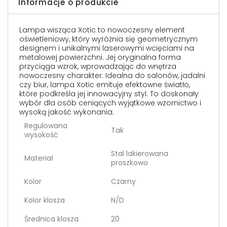
Informacje o produkcie
Lampa wisząca Xotic to nowoczesny element
oświetleniowy, który wyróżnia się geometrycznym
designem i unikalnymi laserowymi wcięciami na
metalowej powierzchni. Jej oryginalna forma
przyciąga wzrok, wprowadzając do wnętrza
nowoczesny charakter. Idealna do salonów, jadalni
czy biur, lampa Xotic emituje efektowne światło,
które podkreśla jej innowacyjny styl. To doskonały
wybór dla osób ceniących wyjątkowe wzornictwo i
wysoką jakość wykonania.
Regulowana
Tak
wysokość
Stal lakierowana
Materiał
proszkowo
Kolor
Czarny
Kolor klosza
N/D
Średnica klosza
20