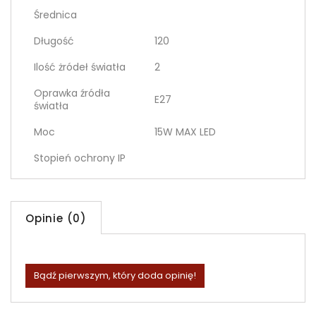
Średnica
Długość
120
Ilość żródeł światła
2
Oprawka źródła
E27
światła
Moc
15W MAX LED
Stopień ochrony IP
Opinie (0)
Bądź pierwszym, który doda opinię!