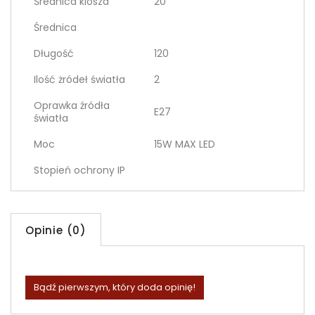
Średnica klosza
20
Średnica
Długość
120
Ilość żródeł światła
2
Oprawka źródła
E27
światła
Moc
15W MAX LED
Stopień ochrony IP
Opinie (0)
Bądź pierwszym, który doda opinię!