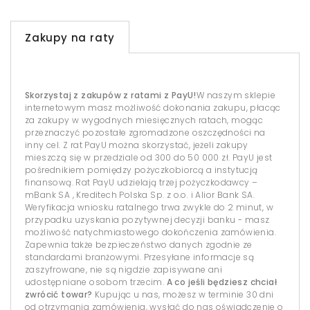
Zakupy na raty
Skorzystaj z zakupów z ratami z PayU!
W naszym sklepie
internetowym masz możliwość dokonania zakupu, płacąc
za zakupy w wygodnych miesięcznych ratach, mogąc
przeznaczyć pozostałe zgromadzone oszczędności na
inny cel. Z rat PayU można skorzystać, jeżeli zakupy
mieszczą się w przedziale od 300 do 50 000 zł. PayU jest
pośrednikiem pomiędzy pożyczkobiorcą a instytucją
finansową. Rat PayU udzielają trzej pożyczkodawcy –
mBank SA , Kreditech Polska Sp. z o.o. i Alior Bank SA.
Weryfikacja wniosku ratalnego trwa zwykle do 2 minut, w
przypadku uzyskania pozytywnej decyzji banku - masz
możliwość natychmiastowego dokończenia zamówienia.
Zapewnia także bezpieczeństwo danych zgodnie ze
standardami branżowymi. Przesyłane informacje są
zaszyfrowane, nie są nigdzie zapisywane ani
udostępniane osobom trzecim.
A co jeśli będziesz chciał
zwrócić towar?
Kupując u nas, możesz w terminie 30 dni
od otrzymania zamówienia, wysłać do nas oświadczenie o