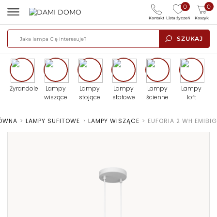
0
0
Kontakt
Lista życzeń
Koszyk
SZUKAJ
Żyrandole
Lampy
Lampy
Lampy
Lampy
Lampy
wiszące
stojące
stołowe
ścienne
loft
ŁÓWNA
>
LAMPY SUFITOWE
>
LAMPY WISZĄCE
>
EUFORIA 2 WH EMIBIG