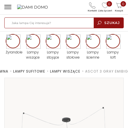
0
0
Kontakt
Lista życzeń
Koszyk
SZUKAJ
Żyrandole
Lampy
Lampy
Lampy
Lampy
Lampy
wiszące
stojące
stołowe
ścienne
loft
ÓWNA
>
LAMPY SUFITOWE
>
LAMPY WISZĄCE
>
ASCOT 3 GRAY EMIBIG