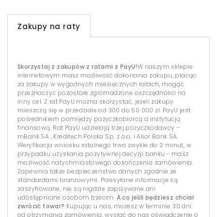
Zakupy na raty
Skorzystaj z zakupów z ratami z PayU!
W naszym sklepie
internetowym masz możliwość dokonania zakupu, płacąc
za zakupy w wygodnych miesięcznych ratach, mogąc
przeznaczyć pozostałe zgromadzone oszczędności na
inny cel. Z rat PayU można skorzystać, jeżeli zakupy
mieszczą się w przedziale od 300 do 50 000 zł. PayU jest
pośrednikiem pomiędzy pożyczkobiorcą a instytucją
finansową. Rat PayU udzielają trzej pożyczkodawcy –
mBank SA , Kreditech Polska Sp. z o.o. i Alior Bank SA.
Weryfikacja wniosku ratalnego trwa zwykle do 2 minut, w
przypadku uzyskania pozytywnej decyzji banku - masz
możliwość natychmiastowego dokończenia zamówienia.
Zapewnia także bezpieczeństwo danych zgodnie ze
standardami branżowymi. Przesyłane informacje są
zaszyfrowane, nie są nigdzie zapisywane ani
udostępniane osobom trzecim.
A co jeśli będziesz chciał
zwrócić towar?
Kupując u nas, możesz w terminie 30 dni
od otrzymania zamówienia, wysłać do nas oświadczenie o