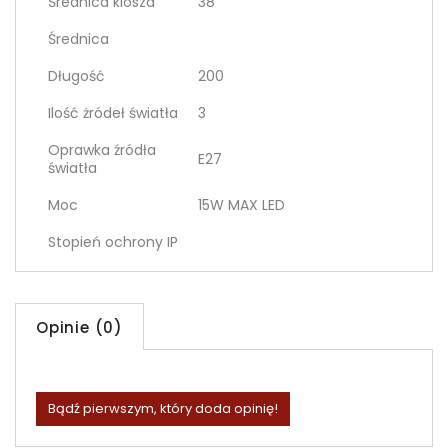
Średnica klosza
38
Średnica
Długość
200
Ilość żródeł światła
3
Oprawka źródła
E27
światła
Moc
15W MAX LED
Stopień ochrony IP
Opinie (0)
Bądź pierwszym, który doda opinię!