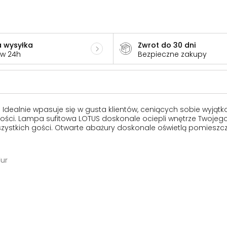
 wysyłka
Zwrot do 30 dni
 w 24h
Bezpieczne zakupy
Idealnie wpasuje się w gusta klientów, ceniących sobie wyjątko
atności. Lampa sufitowa LOTUS doskonale ociepli wnętrze Twojeg
wszystkich gości. Otwarte abażury doskonale oświetlą pomieszcz
lur