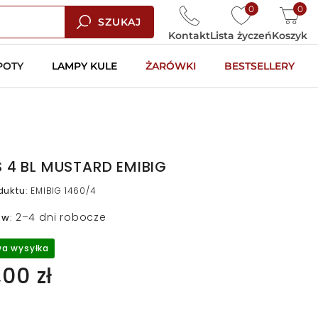
0
0
SZUKAJ
Kontakt
Lista życzeń
Koszyk
POTY
LAMPY KULE
ŻARÓWKI
BESTSELLERY
 4 BL MUSTARD EMIBIG
duktu
:
EMIBIG 1460/4
2–4 dni robocze
 w
:
a wysyłka
00 zł