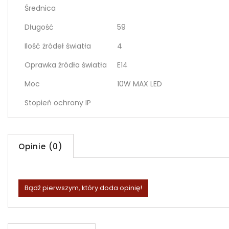
Średnica
Długość
59
Ilość żródeł światła
4
Oprawka źródła światła
E14
Moc
10W MAX LED
Stopień ochrony IP
Opinie (0)
Bądź pierwszym, który doda opinię!