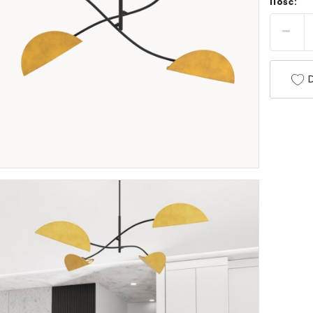
Ilość:
D