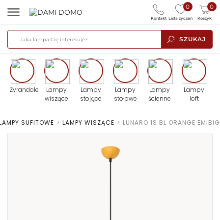
0
0
Kontakt
Lista życzeń
Koszyk
SZUKAJ
Żyrandole
Lampy
Lampy
Lampy
Lampy
Lampy
wiszące
stojące
stołowe
ścienne
loft
LAMPY SUFITOWE
>
LAMPY WISZĄCE
>
LUNARO 1S BL ORANGE EMIBIG