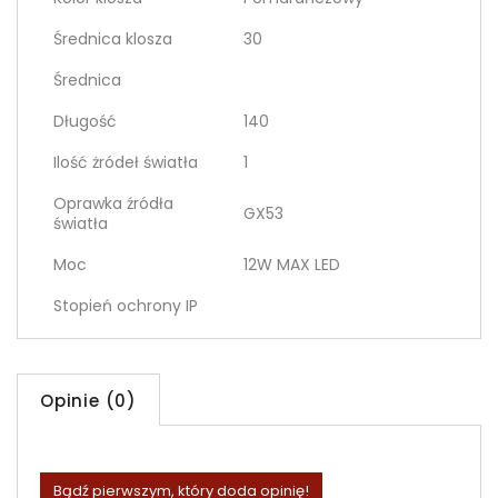
Średnica klosza
30
Średnica
Długość
140
Ilość żródeł światła
1
Oprawka źródła
GX53
światła
Moc
12W MAX LED
Stopień ochrony IP
Opinie (0)
Bądź pierwszym, który doda opinię!