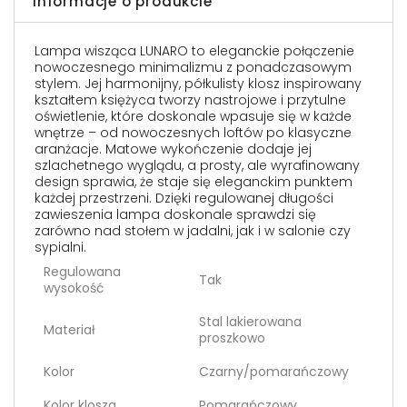
Informacje o produkcie
Lampa wisząca LUNARO to eleganckie połączenie
nowoczesnego minimalizmu z ponadczasowym
stylem. Jej harmonijny, półkulisty klosz inspirowany
kształtem księżyca tworzy nastrojowe i przytulne
oświetlenie, które doskonale wpasuje się w każde
wnętrze – od nowoczesnych loftów po klasyczne
aranżacje. Matowe wykończenie dodaje jej
szlachetnego wyglądu, a prosty, ale wyrafinowany
design sprawia, że staje się eleganckim punktem
każdej przestrzeni. Dzięki regulowanej długości
zawieszenia lampa doskonale sprawdzi się
zarówno nad stołem w jadalni, jak i w salonie czy
sypialni.
Regulowana
Tak
wysokość
Stal lakierowana
Materiał
proszkowo
Kolor
Czarny/pomarańczowy
Kolor klosza
Pomarańczowy