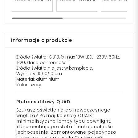
Informacje o produkcie
Źródło światła: GU10, 1x max 10W LED, ~230V, 50Hz,
IP20, klasa ochronności I
Źródło światła nie jest w komplecie.
Wymiary: 10/10/10 cm
Materiał: aluminium
Kolor: szary
Plafon sufitowy QUAD
Szukasz oświetlenia do nowoczesnego
wnętrza? Poznaj kolekcję QUAD:
minimalistyczne lampy typu downlight,
które cechuje prostota i funkcjonalność
jednocześnie. Zamontowane pojedynczo
lub w zestawie pozwolą Ci stworzyć