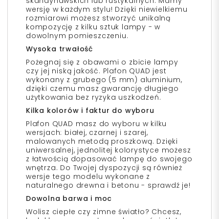
skandynawskich lub rustykalnych. Mamy
wersję w każdym stylu! Dzięki niewielkiemu
rozmiarowi możesz stworzyć unikalną
kompozycję z kilku sztuk lampy - w
dowolnym pomieszczeniu.
Wysoka trwałość
Pożegnaj się z obawami o zbicie lampy
czy jej niską jakość. Plafon QUAD jest
wykonany z grubego (5 mm) aluminium,
dzięki czemu masz gwarancję długiego
użytkowania bez ryzyka uszkodzeń.
Kilka kolorów i faktur do wyboru
Plafon QUAD masz do wyboru w kilku
wersjach: białej, czarnej i szarej,
malowanych metodą proszkową. Dzięki
uniwersalnej, jednolitej kolorystyce możesz
z łatwością dopasować lampę do swojego
wnętrza. Do Twojej dyspozycji są również
wersje tego modelu wykonane z
naturalnego drewna i betonu - sprawdź je!
Dowolna barwa i moc
Wolisz ciepłe czy zimne światło? Chcesz,