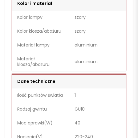
Kolor i materiał
Kolor lampy
szary
Kolor klosza/abażuru
szary
Materiał lampy
aluminium
Materiał
aluminium
klosza/abażuru
Dane techniczne
Ilość punktów światła
1
Rodzaj gwintu
GU10
Moc oprawki(W)
40
Napięcie(V)
220-240