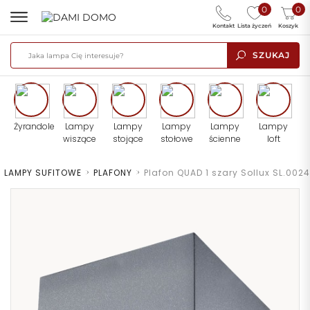
0
0
Kontakt
Lista życzeń
Koszyk
SZUKAJ
Żyrandole
Lampy
Lampy
Lampy
Lampy
Lampy
wiszące
stojące
stołowe
ścienne
loft
>
LAMPY SUFITOWE
>
PLAFONY
>
Plafon QUAD 1 szary Sollux SL.0024