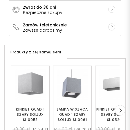
Zwrot do 30 dni
Bezpieczne zakupy
Zamów telefonicznie
Zawsze doradzimy
Produkty z tej samej serii
KINKIET QUAD 1
LAMPA WISZĄCA
KINKIET QUAD MA
SZARY SOLLUX
QUAD 1 SZARY
SZARY SOLLUX
SL.0058
SOLLUX SL.0061
SL.0526
119,00 zł
145,00 zł
199,00 zł
114,24 zł
139,20 zł
191,04 