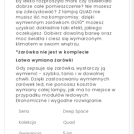
by lekko rozproszyło mork czy oświetlało
dobrze całe pomieszczenie? Nie możesz
się zdecydować? Z lampą QUAD nie
musisz iść na kompromisy: dzięki
wymiennym żarówkom GU10* możesz
uzyskać dokładnie taki efekt, jakiego
oczekujesz. Dobierz dowolną barwę oraz
moc światła i ciesz się wymarzonym
klimatem w swoim wnętrzu.
*żarówka nie jest w komplecie
Łatwa wymiana żarówki
Gdy zepsuje się żarówka, wystarczy ją
wymienić - szybko, tanio i w dowolnej
chwili. Dzięki zastosowaniu wymiennych
żarówek led, nie ponosisz kosztów
wymiany całej lampy, jak ma to miejsce w
przypadku modułów ledowych.
Ekonomiczne i wygodne rozwiązanie.
Seria
Deep Space
Kolekcja
Quad
Gwarancja
5 lat