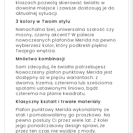
kloszach pozwolą skierować światło w
dowolne miejsce i zawsze dostosują je do
aktualnej sytuacji.
3 kolory w Twoim stylu
Nienachalna biel, uniwersalna szarość czy
mocny, czarny akcent? W palecie
nowoczesnych plafonów Merida na pewno
wybierzesz kolor, który podkreśli piękno
Twojego wnętrza.
Mnóstwo kombinacji
Sam zdecyduj, ile światła potrzebujesz.
Nowoczesny plafon punktowy Merida jest
dostępny aż w pięciu wariantach: z
dwoma, trzema, czterema lub sześcioma
spotami ustawionymi liniowo, bądź
czterema na planie kwadratu.
Klasyczny kształt i trwałe materiały
Plafon punktowy Merida wykonaliśmy ze
stali i pomalowaliśmy go proszkowo. Na
pewno posłuży Ci przez wiele lat. Z kolei
jego ponadczasowy design sprawi, że
przez ten czas nie wyjdzie z mody.