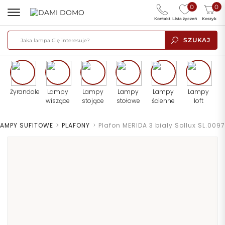
0
0
Kontakt
Lista życzeń
Koszyk
SZUKAJ
Żyrandole
Lampy
Lampy
Lampy
Lampy
Lampy
wiszące
stojące
stołowe
ścienne
loft
LAMPY SUFITOWE
>
PLAFONY
>
Plafon MERIDA 3 biały Sollux SL.0097