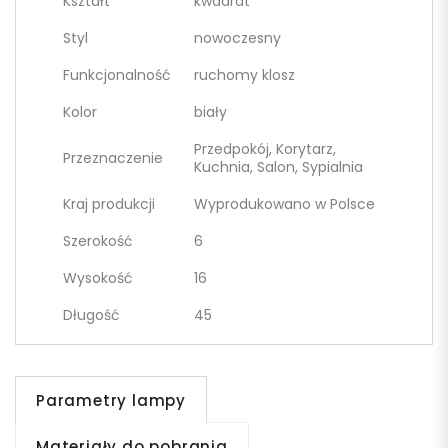
Kształt
kwadrat
Styl
nowoczesny
Funkcjonalność
ruchomy klosz
Kolor
biały
Przedpokój, Korytarz,
Przeznaczenie
Kuchnia, Salon, Sypialnia
Kraj produkcji
Wyprodukowano w Polsce
Szerokość
6
Wysokość
16
Długość
45
Parametry lampy
Materiały do pobrania