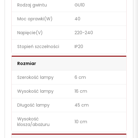
Rodzaj gwintu
GU10
Moc oprawki(W)
40
Napięcie(V)
220-240
Stopień szczelności
IP20
Rozmiar
Szerokość lampy
6 cm
Wysokość lampy
16 cm
Długość lampy
45 cm
Wysokość
10 cm
klosza/abażuru