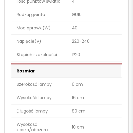
Ilość punktów światła
4
Rodzaj gwintu
GU10
Moc oprawki(W)
40
Napięcie(V)
220-240
Stopień szczelności
IP20
Rozmiar
Szerokość lampy
6 cm
Wysokość lampy
16 cm
Długość lampy
80 cm
Wysokość
10 cm
klosza/abażuru