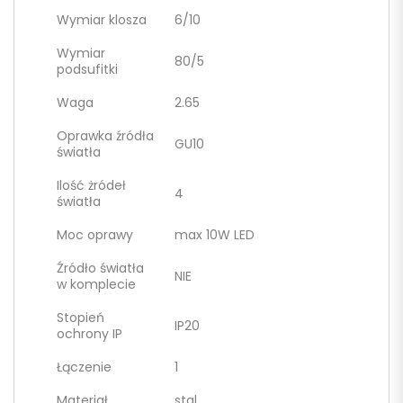
Wymiar klosza
6/10
Wymiar
80/5
podsufitki
Waga
2.65
Oprawka źródła
GU10
światła
Ilość żródeł
4
światła
Moc oprawy
max 10W LED
Źródło światła
NIE
w komplecie
Stopień
IP20
ochrony IP
Łączenie
1
Materiał
stal