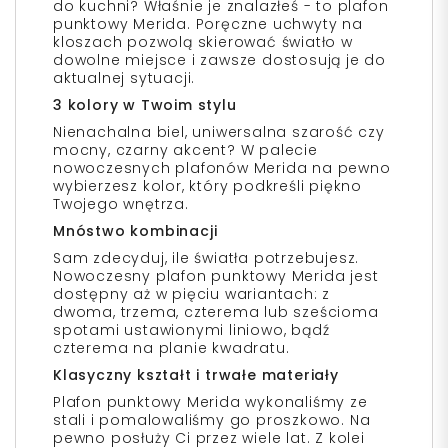
do kuchni? Właśnie je znalazłeś - to plafon
punktowy Merida. Poręczne uchwyty na
kloszach pozwolą skierować światło w
dowolne miejsce i zawsze dostosują je do
aktualnej sytuacji.
3 kolory w Twoim stylu
Nienachalna biel, uniwersalna szarość czy
mocny, czarny akcent? W palecie
nowoczesnych plafonów Merida na pewno
wybierzesz kolor, który podkreśli piękno
Twojego wnętrza.
Mnóstwo kombinacji
Sam zdecyduj, ile światła potrzebujesz.
Nowoczesny plafon punktowy Merida jest
dostępny aż w pięciu wariantach: z
dwoma, trzema, czterema lub sześcioma
spotami ustawionymi liniowo, bądź
czterema na planie kwadratu.
Klasyczny kształt i trwałe materiały
Plafon punktowy Merida wykonaliśmy ze
stali i pomalowaliśmy go proszkowo. Na
pewno posłuży Ci przez wiele lat. Z kolei