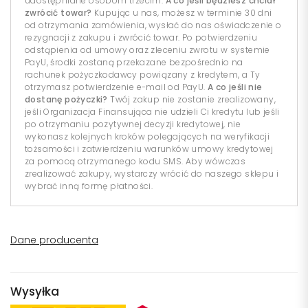
udostępniane osobom trzecim.
A co jeśli będziesz chciał
zwrócić towar?
Kupując u nas, możesz w terminie 30 dni
od otrzymania zamówienia, wysłać do nas oświadczenie o
rezygnacji z zakupu i zwrócić towar. Po potwierdzeniu
odstąpienia od umowy oraz zleceniu zwrotu w systemie
PayU, środki zostaną przekazane bezpośrednio na
rachunek pożyczkodawcy powiązany z kredytem, a Ty
otrzymasz potwierdzenie e-mail od PayU.
A co jeśli nie
dostanę pożyczki?
Twój zakup nie zostanie zrealizowany,
jeśli Organizacja Finansująca nie udzieli Ci kredytu lub jeśli
po otrzymaniu pozytywnej decyzji kredytowej, nie
wykonasz kolejnych kroków polegających na weryfikacji
tożsamości i zatwierdzeniu warunków umowy kredytowej
za pomocą otrzymanego kodu SMS. Aby wówczas
zrealizować zakupy, wystarczy wrócić do naszego sklepu i
wybrać inną formę płatności.
Dane producenta
Wysyłka