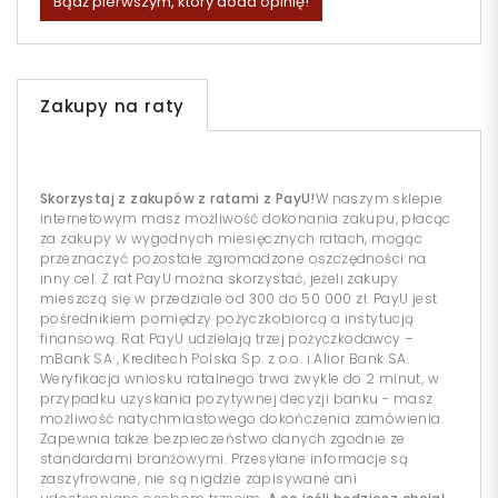
Bądź pierwszym, który doda opinię!
Zakupy na raty
Skorzystaj z zakupów z ratami z PayU!
W naszym sklepie
internetowym masz możliwość dokonania zakupu, płacąc
za zakupy w wygodnych miesięcznych ratach, mogąc
przeznaczyć pozostałe zgromadzone oszczędności na
inny cel. Z rat PayU można skorzystać, jeżeli zakupy
mieszczą się w przedziale od 300 do 50 000 zł. PayU jest
pośrednikiem pomiędzy pożyczkobiorcą a instytucją
finansową. Rat PayU udzielają trzej pożyczkodawcy –
mBank SA , Kreditech Polska Sp. z o.o. i Alior Bank SA.
Weryfikacja wniosku ratalnego trwa zwykle do 2 minut, w
przypadku uzyskania pozytywnej decyzji banku - masz
możliwość natychmiastowego dokończenia zamówienia.
Zapewnia także bezpieczeństwo danych zgodnie ze
standardami branżowymi. Przesyłane informacje są
zaszyfrowane, nie są nigdzie zapisywane ani