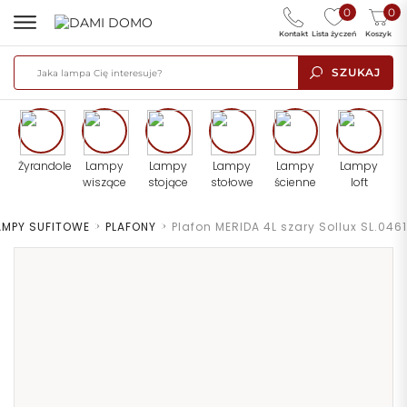
0
0
Kontakt
Lista życzeń
Koszyk
SZUKAJ
Żyrandole
Lampy
Lampy
Lampy
Lampy
Lampy
wiszące
stojące
stołowe
ścienne
loft
AMPY SUFITOWE
>
PLAFONY
>
Plafon MERIDA 4L szary Sollux SL.0461