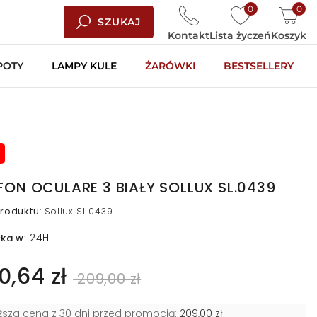
0
0
SZUKAJ
Kontakt
Lista życzeń
Koszyk
POTY
LAMPY KULE
ŻARÓWKI
BESTSELLERY
FON OCULARE 3 BIAŁY SOLLUX SL.0439
roduktu
:
Sollux SL.0439
24H
łka w
:
0,64 zł
209,00 zł
iższa cena z 30 dni przed promocją:
209,00 zł