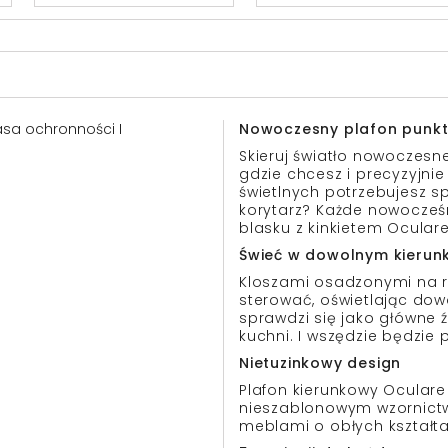
lasa ochronności I
Nowoczesny plafon punk
Skieruj światło nowoczes
gdzie chcesz i precyzyjnie
świetlnych potrzebujesz sp
korytarz? Każde nowocześn
blasku z kinkietem Oculare
Świeć w dowolnym kierun
Kloszami osadzonymi na 
sterować, oświetlając dow
sprawdzi się jako główne źr
kuchni. I wszędzie będzie
Nietuzinkowy design
Plafon kierunkowy Oculare 
nieszablonowym wzornictwe
meblami o obłych kształt