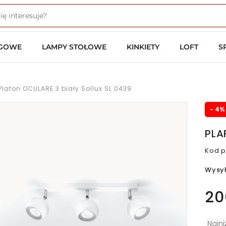
OGOWE
LAMPY STOŁOWE
KINKIETY
LOFT
S
Plafon OCULARE 3 biały Sollux SL.0439
- 4%
PLA
Kod p
Wysy
20
Najn