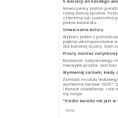
5 wariacji do każdego wn
Nowoczesny plafon punkto
różną ilością spotów. Post
czterema lub sześcioma pu
planie kwadratu.
Uniwersalne kolory
Wybierz jeden z ponadczas
pięknie wkomponowane w 
dla barwnej ściany. Sam z
Prosty montaż natynkowy
Możliwość natynkowego mon
niezwykle prosta. Jest bez
Wymieniaj żarówki, kiedy 
Zamiast modułu ledowego
wymienne żarówki GU10*. 
i barwie oświetlenia. I ni
się zużyje.
*źródło światła nie jest 
Seria