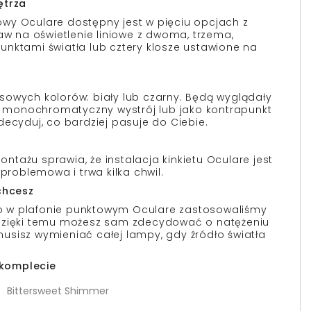
ętrza
wy Oculare dostępny jest w pięciu opcjach z
aw na oświetlenie liniowe z dwoma, trzema,
nktami światła lub cztery klosze ustawione na
owych kolorów: biały lub czarny. Będą wyglądały
monochromatyczny wystrój lub jako kontrapunkt
decyduj, co bardziej pasuje do Ciebie.
tażu sprawia, że instalacja kinkietu Oculare jest
 problemowa i trwa kilka chwil.
chcesz
 w plafonie punktowym Oculare zastosowaliśmy
Dzięki temu możesz sam zdecydować o natężeniu
e musisz wymieniać całej lampy, gdy źródło światła
w komplecie
Bittersweet Shimmer