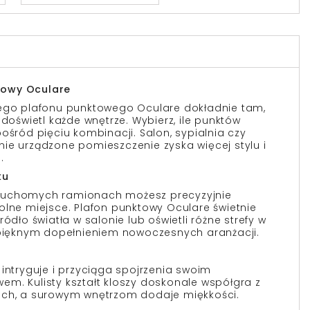
towy Oculare
nego plafonu punktowego Oculare dokładnie tam,
 doświetl każde wnętrze. Wybierz, ile punktów
ośród pięciu kombinacji. Salon, sypialnia czy
ie urządzone pomieszczenie zyska więcej stylu i
.
ku
ruchomych ramionach możesz precyzyjnie
olne miejsce. Plafon punktowy Oculare świetnie
ódło światła w salonie lub oświetli różne strefy w
 pięknym dopełnieniem nowoczesnych aranżacji.
intryguje i przyciąga spojrzenia swoim
m. Kulisty kształt kloszy doskonale współgra z
ach, a surowym wnętrzom dodaje miękkości.