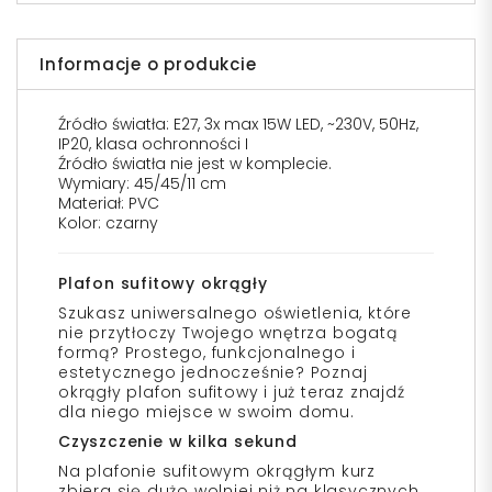
Informacje o produkcie
Źródło światła: E27, 3x max 15W LED, ~230V, 50Hz,
IP20, klasa ochronności I
Źródło światła nie jest w komplecie.
Wymiary: 45/45/11 cm
Materiał: PVC
Kolor: czarny
Plafon sufitowy okrągły
Szukasz uniwersalnego oświetlenia, które
nie przytłoczy Twojego wnętrza bogatą
formą? Prostego, funkcjonalnego i
estetycznego jednocześnie? Poznaj
okrągły plafon sufitowy i już teraz znajdź
dla niego miejsce w swoim domu.
Czyszczenie w kilka sekund
Na plafonie sufitowym okrągłym kurz
zbiera się dużo wolniej niż na klasycznych