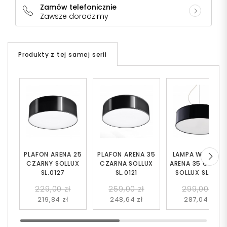
Zamów telefonicznie
Zawsze doradzimy
Produkty z tej samej serii
PLAFON ARENA 25
PLAFON ARENA 35
LAMPA WISZĄC
CZARNY SOLLUX
CZARNA SOLLUX
ARENA 35 CZARN
SL.0127
SL.0121
SOLLUX SL.0115
229,00 zł
259,00 zł
299,00 zł
219,84 zł
248,64 zł
287,04 zł