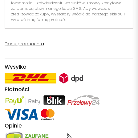
tożsamości i zatwierdzeniu warunków umowy kredytowej
za pomocą otrzymanego kodu SMS. Aby wówczas
zrealizować zakupy, wystarczy wrócić do naszego sklepu i
wybrać inną formę płatności.
Dane producenta
Wysyłka
Płatności
Opinie