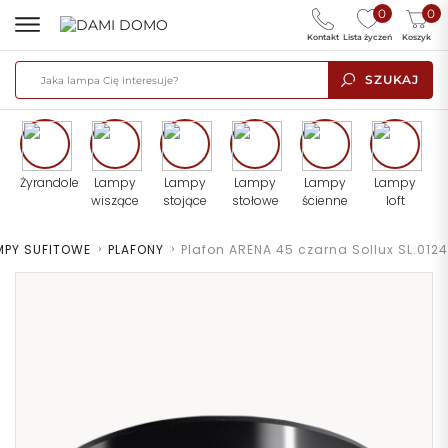
0
0
Kontakt
Lista życzeń
Koszyk
SZUKAJ
Żyrandole
Lampy
Lampy
Lampy
Lampy
Lampy
wiszące
stojące
stołowe
ścienne
loft
MPY SUFITOWE
>
PLAFONY
>
Plafon ARENA 45 czarna Sollux SL.0124