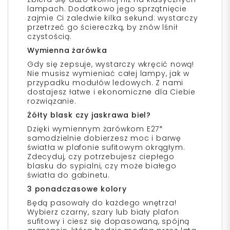
lampach. Dodatkowo jego sprzątnięcie
zajmie Ci zaledwie kilka sekund: wystarczy
przetrzeć go ściereczką, by znów lśnił
czystością.
Wymienna żarówka
Gdy się zepsuje, wystarczy wkręcić nową!
Nie musisz wymieniać całej lampy, jak w
przypadku modułów ledowych. Z nami
dostajesz łatwe i ekonomiczne dla Ciebie
rozwiązanie.
Żółty blask czy jaskrawa biel?
Dzięki wymiennym żarówkom E27*
samodzielnie dobierzesz moc i barwę
światła w plafonie sufitowym okrągłym.
Zdecyduj, czy potrzebujesz ciepłego
blasku do sypialni, czy może białego
światła do gabinetu.
3 ponadczasowe kolory
Będą pasowały do każdego wnętrza!
Wybierz czarny, szary lub biały plafon
sufitowy i ciesz się dopasowaną, spójną