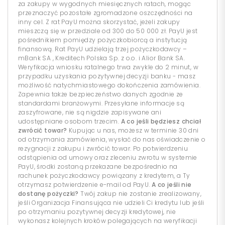
za zakupy w wygodnych miesięcznych ratach, mogąc
przeznaczyć pozostałe zgromadzone oszczędności na
inny cel. Z rat PayU można skorzystać, jeżeli zakupy
mieszczą się w przedziale od 300 do 50 000 zł. PayU jest
pośrednikiem pomiędzy pożyczkobiorcą a instytucją
finansową. Rat PayU udzielają trzej pożyczkodawcy –
mBank SA , Kreditech Polska Sp. z o.o. i Alior Bank SA.
Weryfikacja wniosku ratalnego trwa zwykle do 2 minut, w
przypadku uzyskania pozytywnej decyzji banku - masz
możliwość natychmiastowego dokończenia zamówienia.
Zapewnia także bezpieczeństwo danych zgodnie ze
standardami branżowymi. Przesyłane informacje są
zaszyfrowane, nie są nigdzie zapisywane ani
udostępniane osobom trzecim.
A co jeśli będziesz chciał
zwrócić towar?
Kupując u nas, możesz w terminie 30 dni
od otrzymania zamówienia, wysłać do nas oświadczenie o
rezygnacji z zakupu i zwrócić towar. Po potwierdzeniu
odstąpienia od umowy oraz zleceniu zwrotu w systemie
PayU, środki zostaną przekazane bezpośrednio na
rachunek pożyczkodawcy powiązany z kredytem, a Ty
otrzymasz potwierdzenie e-mail od PayU.
A co jeśli nie
dostanę pożyczki?
Twój zakup nie zostanie zrealizowany,
jeśli Organizacja Finansująca nie udzieli Ci kredytu lub jeśli
po otrzymaniu pozytywnej decyzji kredytowej, nie
wykonasz kolejnych kroków polegających na weryfikacji