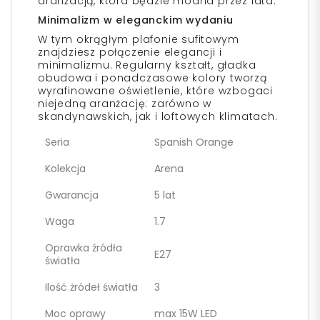
aranżacją, która będzie modna przez lata.
Minimalizm w eleganckim wydaniu
W tym okrągłym plafonie sufitowym
znajdziesz połączenie elegancji i
minimalizmu. Regularny kształt, gładka
obudowa i ponadczasowe kolory tworzą
wyrafinowane oświetlenie, które wzbogaci
niejedną aranżację: zarówno w
skandynawskich, jak i loftowych klimatach.
Seria
Spanish Orange
Kolekcja
Arena
Gwarancja
5 lat
Waga
1.7
Oprawka źródła
E27
światła
Ilość żródeł światła
3
Moc oprawy
max 15W LED