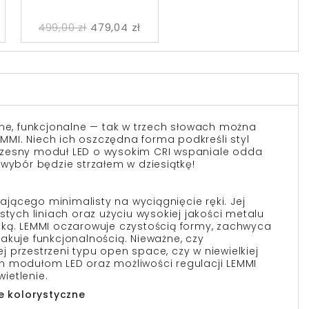
499,00 zł
479,04 zł
lne, funkcjonalne — tak w trzech słowach można
LEMMI. Niech ich oszczędna forma podkreśli styl
zesny moduł LED o wysokim CRI wspaniale odda
 wybór będzie strzałem w dziesiątkę!
ącego minimalisty na wyciągnięcie ręki. Jej
stych liniach oraz użyciu wysokiej jakości metalu
oką. LEMMI oczarowuje czystością formy, zachwyca
akuje funkcjonalnością. Nieważne, czy
 przestrzeni typu open space, czy w niewielkiej
m modułom LED oraz możliwości regulacji LEMMI
ietlenie.
je kolorystyczne