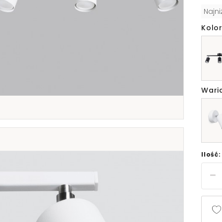
Najn
Kolor
Wari
Ilość: