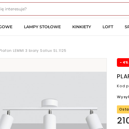
OGOWE
LAMPY STOŁOWE
KINKIETY
LOFT
S
Plafon LEMMI 3 biały Sollux SL.1125
- 4%
PLA
Kod p
Wysy
Osta
21