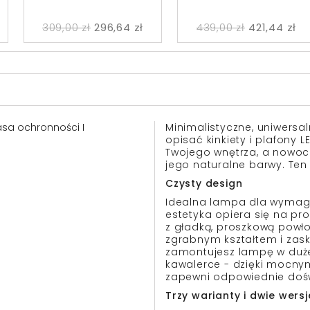
309,00 zł
296,64 zł
439,00 zł
421,44 zł
lasa ochronności I
Minimalistyczne, uniwersa
opisać kinkiety i plafony 
Twojego wnętrza, a nowoc
jego naturalne barwy. Ten
Czysty design
Idealna lampa dla wymagaj
estetyka opiera się na pro
z gładką, proszkową powł
zgrabnym kształtem i zask
zamontujesz lampę w dużej
kawalerce - dzięki mocny
zapewni odpowiednie dośw
Trzy warianty i dwie wers