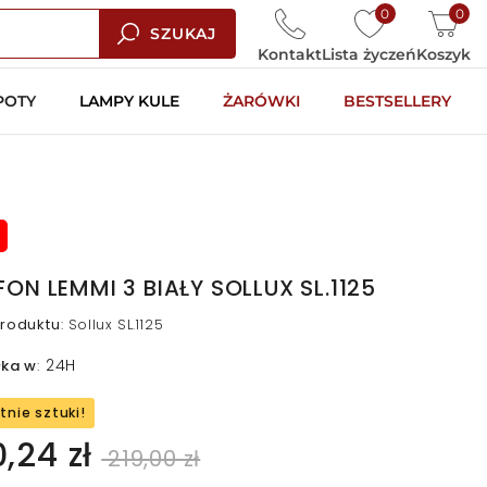
0
0
SZUKAJ
Kontakt
Lista życzeń
Koszyk
POTY
LAMPY KULE
ŻARÓWKI
BESTSELLERY
FON LEMMI 3 BIAŁY SOLLUX SL.1125
roduktu
:
Sollux SL.1125
24H
łka w
:
tnie sztuki!
0,24 zł
219,00 zł