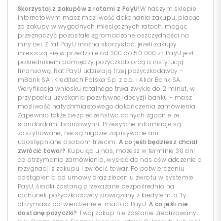
Skorzystaj z zakupów z ratami z PayU!
W naszym sklepie
internetowym masz możliwość dokonania zakupu, płacąc
za zakupy w wygodnych miesięcznych ratach, mogąc
przeznaczyć pozostałe zgromadzone oszczędności na
inny cel. Z rat PayU można skorzystać, jeżeli zakupy
mieszczą się w przedziale od 300 do 50 000 zł. PayU jest
pośrednikiem pomiędzy pożyczkobiorcą a instytucją
finansową. Rat PayU udzielają trzej pożyczkodawcy –
mBank SA , Kreditech Polska Sp. z o.o. i Alior Bank SA.
Weryfikacja wniosku ratalnego trwa zwykle do 2 minut, w
przypadku uzyskania pozytywnej decyzji banku - masz
możliwość natychmiastowego dokończenia zamówienia.
Zapewnia także bezpieczeństwo danych zgodnie ze
standardami branżowymi. Przesyłane informacje są
zaszyfrowane, nie są nigdzie zapisywane ani
udostępniane osobom trzecim.
A co jeśli będziesz chciał
zwrócić towar?
Kupując u nas, możesz w terminie 30 dni
od otrzymania zamówienia, wysłać do nas oświadczenie o
rezygnacji z zakupu i zwrócić towar. Po potwierdzeniu
odstąpienia od umowy oraz zleceniu zwrotu w systemie
PayU, środki zostaną przekazane bezpośrednio na
rachunek pożyczkodawcy powiązany z kredytem, a Ty
otrzymasz potwierdzenie e-mail od PayU.
A co jeśli nie
dostanę pożyczki?
Twój zakup nie zostanie zrealizowany,