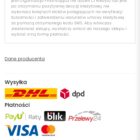
jeśli Organizacja Finansująca nie udzieli Ci kredytu lub jeśli
po otrzymaniu pozytywnej decyzji kredytowej, nie
wykonasz kolejnych kroków polegających na weryfikacji
tożsamości i zatwierdzeniu warunków umowy kredytowej
za pomocą otrzymanego kodu SMS. Aby wówczas
zrealizować zakupy, wystarczy wrócić do naszego sklepu i
wybrać inną formę płatności.
Dane producenta
Wysyłka
Płatności