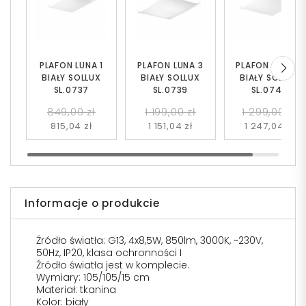
PLAFON LUNA 1
PLAFON LUNA 3
PLAFON LUNA 4
BIAŁY SOLLUX
BIAŁY SOLLUX
BIAŁY SOLLUX
SL.0737
SL.0739
SL.0740
849,00 zł
1 199,00 zł
1 299,00 zł
815,04 zł
1 151,04 zł
1 247,04 zł
Informacje o produkcie
Źródło światła: G13, 4x8,5W, 850lm, 3000K, ~230V,
50Hz, IP20, klasa ochronności I
Źródło światła jest w komplecie.
Wymiary: 105/105/15 cm
Materiał: tkanina
Kolor: biały