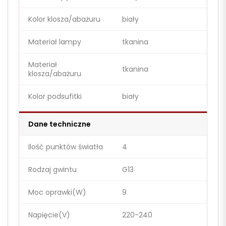
Kolor klosza/abażuru
biały
Materiał lampy
tkanina
Materiał
tkanina
klosza/abażuru
Kolor podsufitki
biały
Dane techniczne
Ilość punktów światła
4
Rodzaj gwintu
G13
Moc oprawki(W)
9
Napięcie(V)
220-240