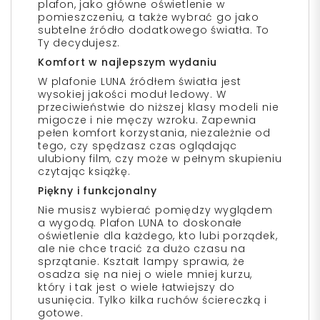
plafon, jako główne oświetlenie w
pomieszczeniu, a także wybrać go jako
subtelne źródło dodatkowego światła. To
Ty decydujesz.
Komfort w najlepszym wydaniu
W plafonie LUNA źródłem światła jest
wysokiej jakości moduł ledowy. W
przeciwieństwie do niższej klasy modeli nie
migocze i nie męczy wzroku. Zapewnia
pełen komfort korzystania, niezależnie od
tego, czy spędzasz czas oglądając
ulubiony film, czy może w pełnym skupieniu
czytając książkę.
Piękny i funkcjonalny
Nie musisz wybierać pomiędzy wyglądem
a wygodą. Plafon LUNA to doskonałe
oświetlenie dla każdego, kto lubi porządek,
ale nie chce tracić za dużo czasu na
sprzątanie. Kształt lampy sprawia, że
osadza się na niej o wiele mniej kurzu,
który i tak jest o wiele łatwiejszy do
usunięcia. Tylko kilka ruchów ściereczką i
gotowe.