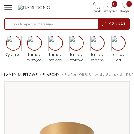
0
0
Kontakt
Lista życzeń
Koszyk
SZUKAJ
Żyrandole
Lampy
Lampy
Lampy
Lampy
Lampy
wiszące
stojące
stołowe
ścienne
loft
>
LAMPY SUFITOWE
>
PLAFONY
>
Plafon ORBIS 1 złoty Sollux SL.1180