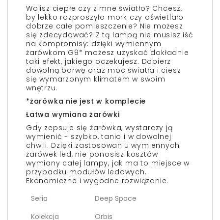
Wolisz ciepłe czy zimne światło? Chcesz,
by lekko rozproszyło mork czy oświetlało
dobrze całe pomieszczenie? Nie możesz
się zdecydować? Z tą lampą nie musisz iść
na kompromisy: dzięki wymiennym
żarówkom G9* możesz uzyskać dokładnie
taki efekt, jakiego oczekujesz. Dobierz
dowolną barwę oraz moc światła i ciesz
się wymarzonym klimatem w swoim
wnętrzu.
*żarówka nie jest w komplecie
Łatwa wymiana żarówki
Gdy zepsuje się żarówka, wystarczy ją
wymienić - szybko, tanio i w dowolnej
chwili. Dzięki zastosowaniu wymiennych
żarówek led, nie ponosisz kosztów
wymiany całej lampy, jak ma to miejsce w
przypadku modułów ledowych.
Ekonomiczne i wygodne rozwiązanie.
Seria
Deep Space
Kolekcja
Orbis