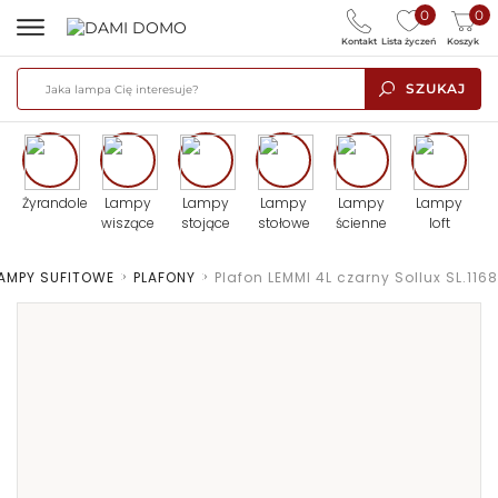
0
0
Kontakt
Lista życzeń
Koszyk
SZUKAJ
Żyrandole
Lampy
Lampy
Lampy
Lampy
Lampy
wiszące
stojące
stołowe
ścienne
loft
AMPY SUFITOWE
>
PLAFONY
>
Plafon LEMMI 4L czarny Sollux SL.1168