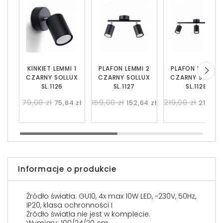
KINKIET LEMMI 1
PLAFON LEMMI 2
PLAFON LEMMI 3
CZARNY SOLLUX
CZARNY SOLLUX
CZARNY SOLLUX
SL.1126
SL.1127
SL.1128
79,00 zł
159,00 zł
219,00 zł
75,84 zł
152,64 zł
210,24 
Informacje o produkcie
Źródło światła: GU10, 4x max 10W LED, ~230V, 50Hz,
IP20, klasa ochronności I
Źródło światła nie jest w komplecie.