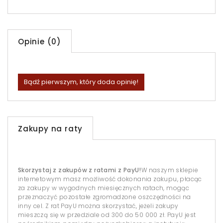
Opinie (0)
Bądź pierwszym, który doda opinię!
Zakupy na raty
Skorzystaj z zakupów z ratami z PayU!
W naszym sklepie
internetowym masz możliwość dokonania zakupu, płacąc
za zakupy w wygodnych miesięcznych ratach, mogąc
przeznaczyć pozostałe zgromadzone oszczędności na
inny cel. Z rat PayU można skorzystać, jeżeli zakupy
mieszczą się w przedziale od 300 do 50 000 zł. PayU jest