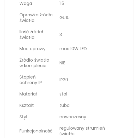
Waga
1.5
Oprawka źródła
GU10
światła
Ilość żródeł
3
światła
Moc oprawy
max 10W LED
Źródło światła
NIE
w komplecie
Stopień
IP20
ochrony IP
Materiał
stal
Kształt
tuba
Styl
nowoczesny
regulowany strumień
Funkcjonalność
światła