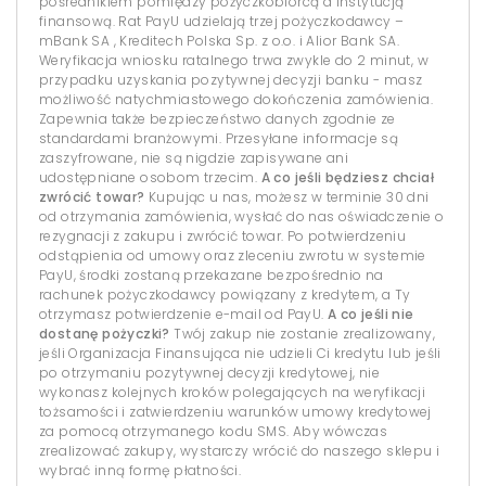
pośrednikiem pomiędzy pożyczkobiorcą a instytucją
finansową. Rat PayU udzielają trzej pożyczkodawcy –
mBank SA , Kreditech Polska Sp. z o.o. i Alior Bank SA.
Weryfikacja wniosku ratalnego trwa zwykle do 2 minut, w
przypadku uzyskania pozytywnej decyzji banku - masz
możliwość natychmiastowego dokończenia zamówienia.
Zapewnia także bezpieczeństwo danych zgodnie ze
standardami branżowymi. Przesyłane informacje są
zaszyfrowane, nie są nigdzie zapisywane ani
udostępniane osobom trzecim.
A co jeśli będziesz chciał
zwrócić towar?
Kupując u nas, możesz w terminie 30 dni
od otrzymania zamówienia, wysłać do nas oświadczenie o
rezygnacji z zakupu i zwrócić towar. Po potwierdzeniu
odstąpienia od umowy oraz zleceniu zwrotu w systemie
PayU, środki zostaną przekazane bezpośrednio na
rachunek pożyczkodawcy powiązany z kredytem, a Ty
otrzymasz potwierdzenie e-mail od PayU.
A co jeśli nie
dostanę pożyczki?
Twój zakup nie zostanie zrealizowany,
jeśli Organizacja Finansująca nie udzieli Ci kredytu lub jeśli
po otrzymaniu pozytywnej decyzji kredytowej, nie
wykonasz kolejnych kroków polegających na weryfikacji
tożsamości i zatwierdzeniu warunków umowy kredytowej
za pomocą otrzymanego kodu SMS. Aby wówczas
zrealizować zakupy, wystarczy wrócić do naszego sklepu i
wybrać inną formę płatności.