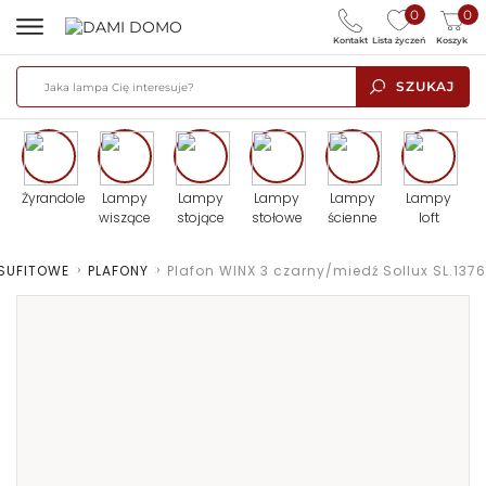
0
0
Kontakt
Lista życzeń
Koszyk
SZUKAJ
Żyrandole
Lampy
Lampy
Lampy
Lampy
Lampy
wiszące
stojące
stołowe
ścienne
loft
SUFITOWE
>
PLAFONY
>
Plafon WINX 3 czarny/miedź Sollux SL.1376