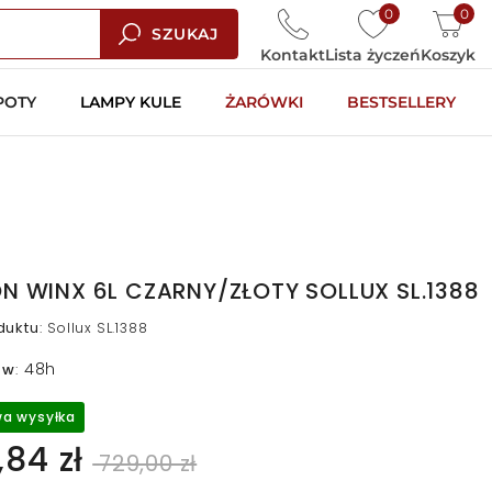
0
0
SZUKAJ
Kontakt
Lista życzeń
Koszyk
POTY
LAMPY KULE
ŻARÓWKI
BESTSELLERY
N WINX 6L CZARNY/ZŁOTY SOLLUX SL.1388
duktu
:
Sollux SL.1388
48h
 w
:
a wysyłka
84 zł
729,00 zł