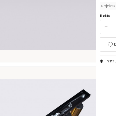
Najniżs
Ilość:
D
Inst