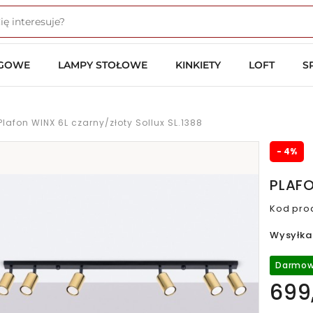
OGOWE
LAMPY STOŁOWE
KINKIETY
LOFT
S
Plafon WINX 6L czarny/złoty Sollux SL.1388
- 4%
PLAFO
Kod pro
Wysyłka
Darmow
699,