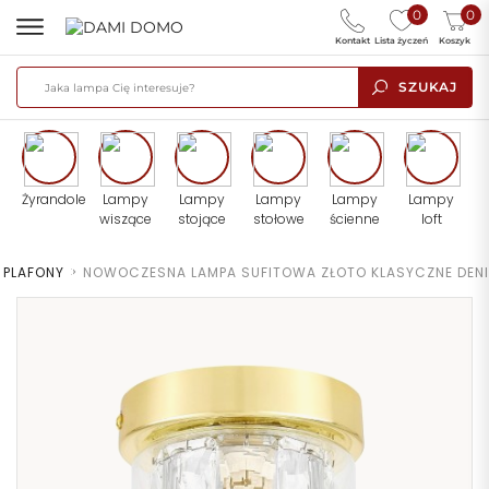
0
0
Kontakt
Lista życzeń
Koszyk
SZUKAJ
Żyrandole
Lampy
Lampy
Lampy
Lampy
Lampy
wiszące
stojące
stołowe
ścienne
loft
PLAFONY
>
NOWOCZESNA LAMPA SUFITOWA ZŁOTO KLASYCZNE DENI