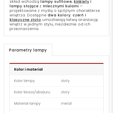
skład wchodzą
lampy sufitowe,
kinkiety
i
lampy stojące
z
mlecznymi kulami
—
projektowane z myślą o spójnym charakterze
wnętrza. Dostępne
dwa kolory
:
czerń i
klasyczne złoto
umożliwiają łatwą aranżację
wnętrz w jednym stylu, niezależnie od ich
przeznaczenia.
Parametry lampy
Kolor i materiał
Kolor lampy
złoty
Kolor klosza/abażuru
złoty
Materiał lampy
metal