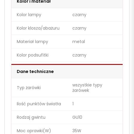
Kolor i materiał
Kolor lampy
czarny
Kolor klosza/abażuru
czarny
Materiał lampy
metal
Kolor podsufitki
czarny
Dane techniczne
wszystkie typy
Typ żarówki
żarówek
Ilość punktów światła
1
Rodzaj gwintu
GU10
Moc oprawki(W)
35W