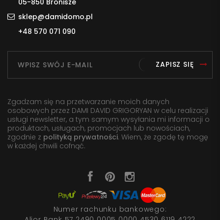
05-850 Bronisze
sklep@damidomo.pl
+48 570 071 090
ZAPISZ SIĘ
Zgadzam się na przetwarzanie moich danych
osobowych przez DAMI DAVID GRIGORYAN w celu realizacji
usługi newsletter, a tym samym wysyłania mi informacji o
produktach, usługach, promocjach lub nowościach,
zgodnie z
polityką prywatności
. Wiem, że zgodę tę mogę
w każdej chwili cofnąć.
Numer rachunku bankowego:
Alior Bank 57 2490 0005 0000 4530 6119 4222