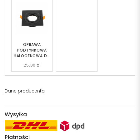
OPRAWA
PODTYNKOWA
HALOGENOWA DO
ZABUDOWY
25,00 zł
CZARNA AXON 2
Dane producenta
Wysyłka
Płatności