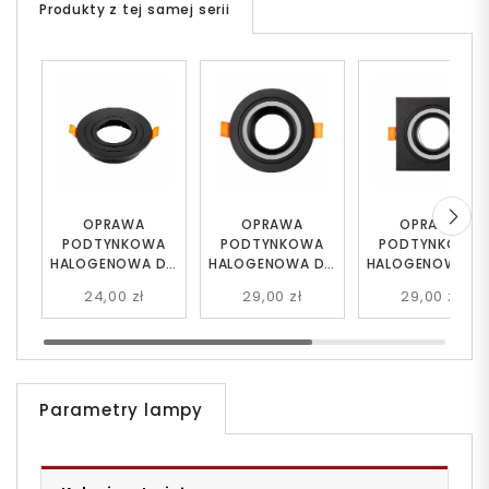
Produkty z tej samej serii
OPRAWA
OPRAWA
OPRAWA
PODTYNKOWA
PODTYNKOWA
PODTYNKOWA
HALOGENOWA DO
HALOGENOWA DO
HALOGENOWA D
ZABUDOWY
ZABUDOWY
ZABUDOWY
24,00 zł
29,00 zł
29,00 zł
CZARNA AXON 1
CZARNA VEXO 1
CZARNA VEXO 2
Parametry lampy