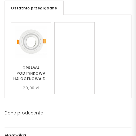
Ostatnio przeglądane
OPRAWA
PODTYNKOWA
HALOGENOWA DO
ZABUDOWY BIAŁA
29,00 zł
VEXO 1
Dane producenta
Wysyłka