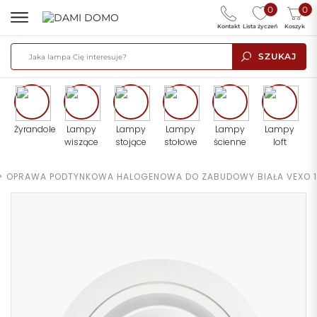
0
0
Kontakt
Lista życzeń
Koszyk
SZUKAJ
Żyrandole
Lampy
Lampy
Lampy
Lampy
Lampy
wiszące
stojące
stołowe
ścienne
loft
>
OPRAWA PODTYNKOWA HALOGENOWA DO ZABUDOWY BIAŁA VEXO 1