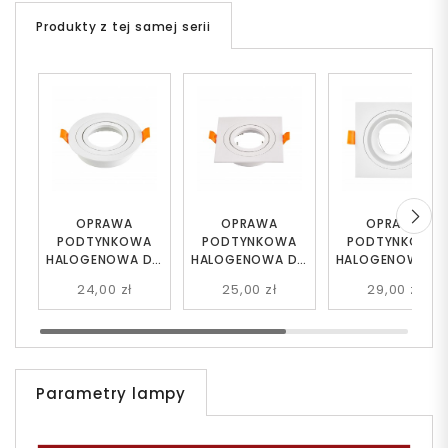
Produkty z tej samej serii
OPRAWA
OPRAWA
OPRAWA
PODTYNKOWA
PODTYNKOWA
PODTYNKOWA
HALOGENOWA DO
HALOGENOWA DO
HALOGENOWA D
ZABUDOWY BIAŁA
ZABUDOWY BIAŁA
ZABUDOWY BIAŁ
24,00 zł
25,00 zł
29,00 zł
AXON 1
AXON 2
VEXO 2
Parametry lampy