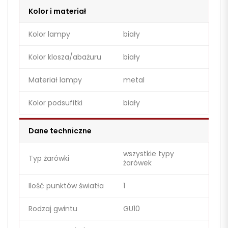
Kolor i materiał
Kolor lampy
biały
Kolor klosza/abażuru
biały
Materiał lampy
metal
Kolor podsufitki
biały
Dane techniczne
wszystkie typy
Typ żarówki
żarówek
Ilość punktów światła
1
Rodzaj gwintu
GU10