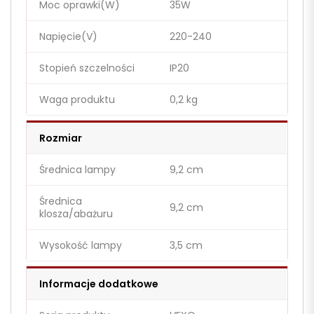
Moc oprawki(W)
35W
Napięcie(V)
220-240
Stopień szczelności
IP20
Waga produktu
0,2 kg
Rozmiar
Średnica lampy
9,2 cm
Średnica
9,2 cm
klosza/abażuru
Wysokość lampy
3,5 cm
Informacje dodatkowe