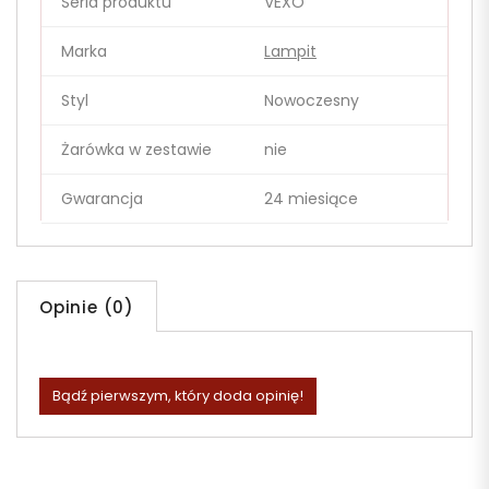
Seria produktu
VEXO
Marka
Lampit
Styl
Nowoczesny
Żarówka w zestawie
nie
Gwarancja
24 miesiące
Opinie (0)
Bądź pierwszym, który doda opinię!