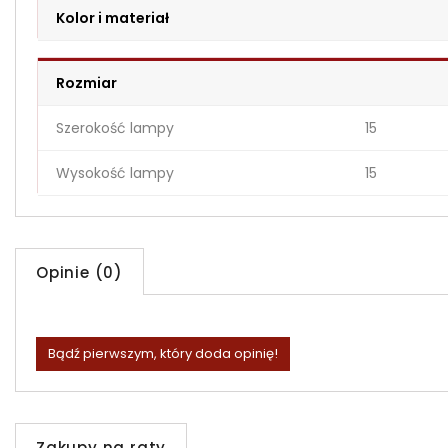
Kolor i materiał
Rozmiar
Szerokość lampy
15
Wysokość lampy
15
Opinie (0)
Bądź pierwszym, który doda opinię!
Zakupy na raty