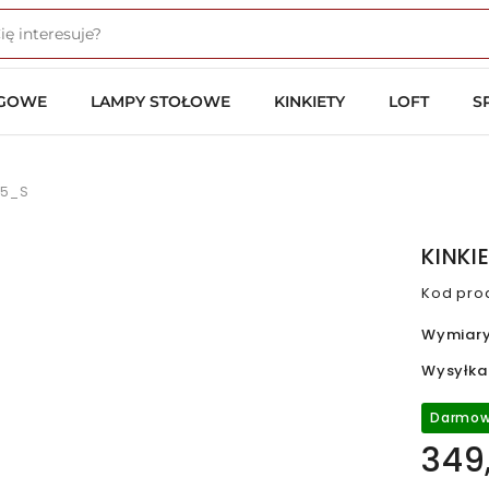
OGOWE
LAMPY STOŁOWE
KINKIETY
LOFT
S
15_S
KINKI
Kod pro
Wymiar
Wysyłka
Darmow
349,