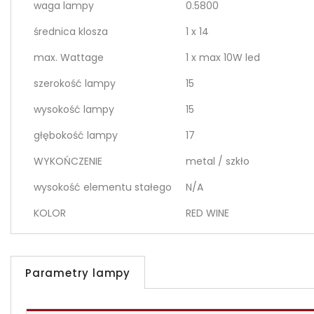
waga lampy
0.5800
średnica klosza
1 x 14
max. Wattage
1 x max 10W led
szerokość lampy
15
wysokość lampy
15
głębokość lampy
17
WYKOŃCZENIE
metal / szkło
wysokość elementu stałego
N/A
KOLOR
RED WINE
Parametry lampy