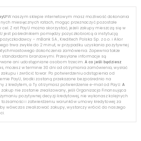
ayU!
W naszym sklepie internetowym masz możliwość dokonania
dnych miesięcznych ratach, mogąc przeznaczyć pozostałe
el. Z rat PayU można skorzystać, jeżeli zakupy mieszczą się w
yU jest pośrednikiem pomiędzy pożyczkobiorcą a instytucją
 pożyczkodawcy – mBank SA , Kreditech Polska Sp. z o.o. i Alior
lnego trwa zwykle do 2 minut, w przypadku uzyskania pozytywnej
natychmiastowego dokończenia zamówienia. Zapewnia także
 standardami branżowymi. Przesyłane informacje są
isywane ani udostępniane osobom trzecim.
A co jeśli będziesz
s, możesz w terminie 30 dni od otrzymania zamówienia, wysłać
 zakupu i zwrócić towar. Po potwierdzeniu odstąpienia od
temie PayU, środki zostaną przekazane bezpośrednio na
 z kredytem, a Ty otrzymasz potwierdzenie e-mail od PayU.
A
 zakup nie zostanie zrealizowany, jeśli Organizacja Finansująca
 otrzymaniu pozytywnej decyzji kredytowej, nie wykonasz kolejnych
i tożsamości i zatwierdzeniu warunków umowy kredytowej za
y wówczas zrealizować zakupy, wystarczy wrócić do naszego
ci.