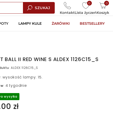
0
0
SZUKAJ
Kontakt
Lista życzeń
Koszyk
POTY
LAMPY KULE
ŻARÓWKI
BESTSELLERY
ET BALL II RED WINE S ALDEX 1126C15_S
duktu
:
ALDEX 1126C15_S
wysokość lampy: 15.
y
:
4 tygodnie
 w
:
a wysyłka
00 zł