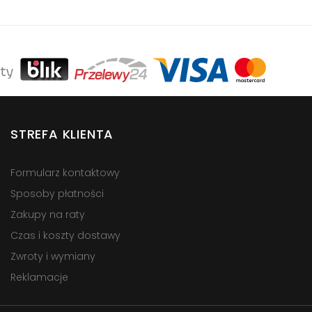
STREFA KLIENTA
Formularz kontaktowy
Sposoby płatności
Zakupy na raty
Czas i koszty dostawy
Zwroty i wymiany
Reklamacje