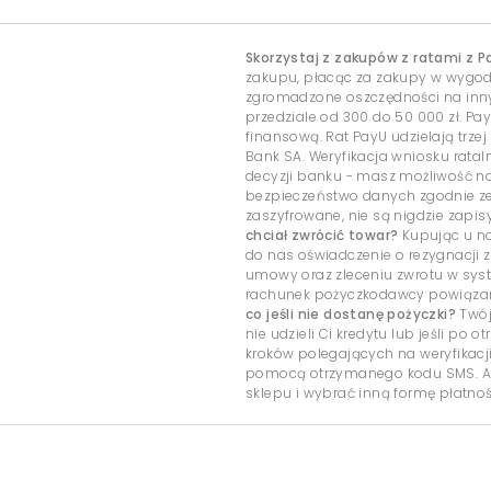
Skorzystaj z zakupów z ratami z P
zakupu, płacąc za zakupy w wygo
zgromadzone oszczędności na inny c
przedziale od 300 do 50 000 zł. Pa
finansową. Rat PayU udzielają trzej
Bank SA. Weryfikacja wniosku rata
decyzji banku - masz możliwość 
bezpieczeństwo danych zgodnie ze
zaszyfrowane, nie są nigdzie zap
chciał zwrócić towar?
Kupując u na
do nas oświadczenie o rezygnacji z
umowy oraz zleceniu zwrotu w sys
rachunek pożyczkodawcy powiązany
co jeśli nie dostanę pożyczki?
Twój
nie udzieli Ci kredytu lub jeśli po
kroków polegających na weryfikacj
pomocą otrzymanego kodu SMS. Ab
sklepu i wybrać inną formę płatnoś