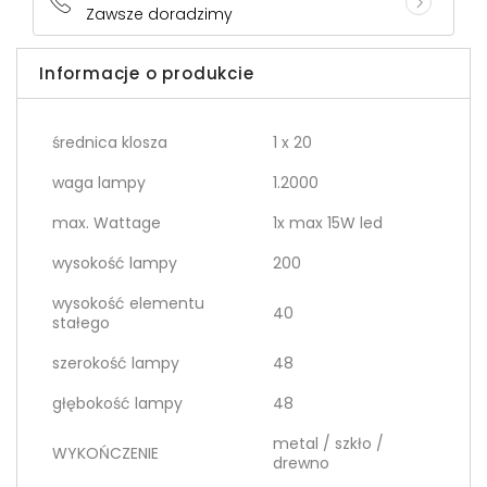
Zawsze doradzimy
Informacje o produkcie
średnica klosza
1 x 20
waga lampy
1.2000
max. Wattage
1x max 15W led
wysokość lampy
200
wysokość elementu
40
stałego
szerokość lampy
48
głębokość lampy
48
metal / szkło /
WYKOŃCZENIE
drewno