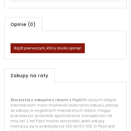
Opinie (0)
Bądź pierwszym, który doda opinię!
Zakupy na raty
Skorzystaj z zakupów z ratami z PayU!
W naszym sklepie
internetowym masz możliwość dokonania zakupu, płacąc
za zakupy w wygodnych miesięcznych ratach, mogąc
przeznaczyć pozostałe zgromadzone oszczędności na
inny cel. Z rat PayU można skorzystać, jeżeli zakupy
mieszczą się w przedziale od 300 do 50 000 zł. PayU jest