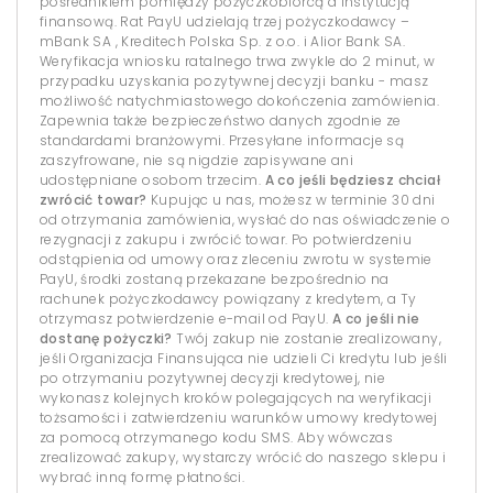
pośrednikiem pomiędzy pożyczkobiorcą a instytucją
finansową. Rat PayU udzielają trzej pożyczkodawcy –
mBank SA , Kreditech Polska Sp. z o.o. i Alior Bank SA.
Weryfikacja wniosku ratalnego trwa zwykle do 2 minut, w
przypadku uzyskania pozytywnej decyzji banku - masz
możliwość natychmiastowego dokończenia zamówienia.
Zapewnia także bezpieczeństwo danych zgodnie ze
standardami branżowymi. Przesyłane informacje są
zaszyfrowane, nie są nigdzie zapisywane ani
udostępniane osobom trzecim.
A co jeśli będziesz chciał
zwrócić towar?
Kupując u nas, możesz w terminie 30 dni
od otrzymania zamówienia, wysłać do nas oświadczenie o
rezygnacji z zakupu i zwrócić towar. Po potwierdzeniu
odstąpienia od umowy oraz zleceniu zwrotu w systemie
PayU, środki zostaną przekazane bezpośrednio na
rachunek pożyczkodawcy powiązany z kredytem, a Ty
otrzymasz potwierdzenie e-mail od PayU.
A co jeśli nie
dostanę pożyczki?
Twój zakup nie zostanie zrealizowany,
jeśli Organizacja Finansująca nie udzieli Ci kredytu lub jeśli
po otrzymaniu pozytywnej decyzji kredytowej, nie
wykonasz kolejnych kroków polegających na weryfikacji
tożsamości i zatwierdzeniu warunków umowy kredytowej
za pomocą otrzymanego kodu SMS. Aby wówczas
zrealizować zakupy, wystarczy wrócić do naszego sklepu i
wybrać inną formę płatności.