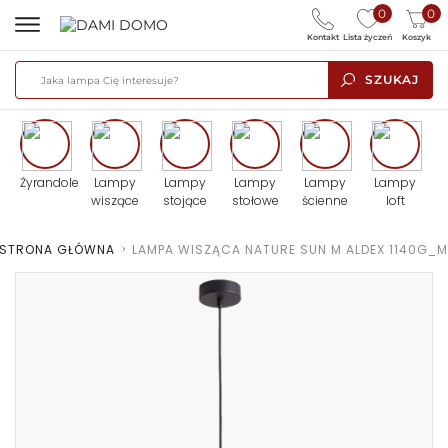
0
0
Kontakt
Lista życzeń
Koszyk
SZUKAJ
Żyrandole
Lampy
Lampy
Lampy
Lampy
Lampy
wiszące
stojące
stołowe
ścienne
loft
STRONA GŁÓWNA
>
LAMPA WISZĄCA NATURE SUN M ALDEX 1140G_M