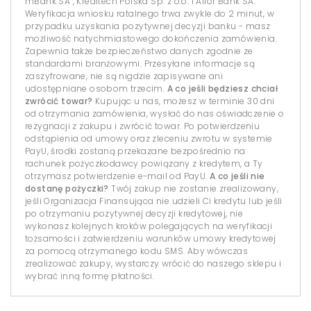
mBank SA , Kreditech Polska Sp. z o.o. i Alior Bank SA.
Weryfikacja wniosku ratalnego trwa zwykle do 2 minut, w
przypadku uzyskania pozytywnej decyzji banku - masz
możliwość natychmiastowego dokończenia zamówienia.
Zapewnia także bezpieczeństwo danych zgodnie ze
standardami branżowymi. Przesyłane informacje są
zaszyfrowane, nie są nigdzie zapisywane ani
udostępniane osobom trzecim.
A co jeśli będziesz chciał
zwrócić towar?
Kupując u nas, możesz w terminie 30 dni
od otrzymania zamówienia, wysłać do nas oświadczenie o
rezygnacji z zakupu i zwrócić towar. Po potwierdzeniu
odstąpienia od umowy oraz zleceniu zwrotu w systemie
PayU, środki zostaną przekazane bezpośrednio na
rachunek pożyczkodawcy powiązany z kredytem, a Ty
otrzymasz potwierdzenie e-mail od PayU.
A co jeśli nie
dostanę pożyczki?
Twój zakup nie zostanie zrealizowany,
jeśli Organizacja Finansująca nie udzieli Ci kredytu lub jeśli
po otrzymaniu pozytywnej decyzji kredytowej, nie
wykonasz kolejnych kroków polegających na weryfikacji
tożsamości i zatwierdzeniu warunków umowy kredytowej
za pomocą otrzymanego kodu SMS. Aby wówczas
zrealizować zakupy, wystarczy wrócić do naszego sklepu i
wybrać inną formę płatności.