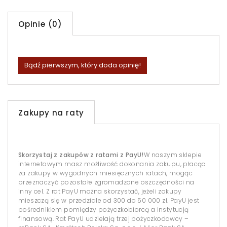
Opinie (0)
Bądź pierwszym, który doda opinię!
Zakupy na raty
Skorzystaj z zakupów z ratami z PayU!
W naszym sklepie
internetowym masz możliwość dokonania zakupu, płacąc
za zakupy w wygodnych miesięcznych ratach, mogąc
przeznaczyć pozostałe zgromadzone oszczędności na
inny cel. Z rat PayU można skorzystać, jeżeli zakupy
mieszczą się w przedziale od 300 do 50 000 zł. PayU jest
pośrednikiem pomiędzy pożyczkobiorcą a instytucją
finansową. Rat PayU udzielają trzej pożyczkodawcy –