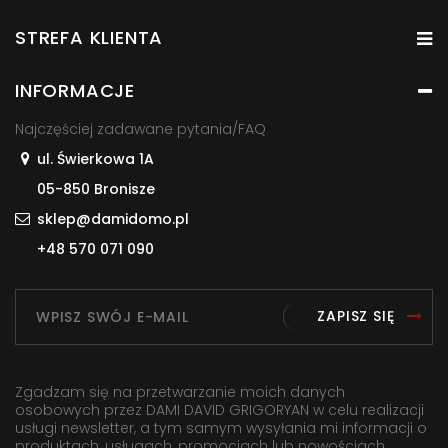
STREFA KLIENTA
INFORMACJE
Najczęściej zadawane pytania/FAQ
ul. Świerkowa 1A
05-850 Bronisze
sklep@damidomo.pl
+48 570 071 090
ZAPISZ SIĘ
Zgadzam się na przetwarzanie moich danych
osobowych przez DAMI DAVID GRIGORYAN w celu realizacji
usługi newsletter, a tym samym wysyłania mi informacji o
produktach, usługach, promocjach lub nowościach,