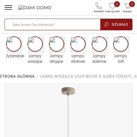
0
0
Kontakt
Lista życzeń
Koszyk
SZUKAJ
Żyrandole
Lampy
Lampy
Lampy
Lampy
Lampy
wiszące
stojące
stołowe
ścienne
loft
STRONA GŁÓWNA
>
LAMPA WISZĄCA LOOP BEIGE S ALDEX 1125G17_S