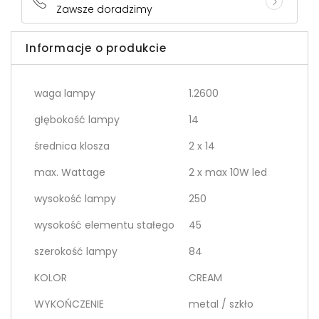
Zawsze doradzimy
Informacje o produkcie
waga lampy
1.2600
głębokość lampy
14
średnica klosza
2 x 14
max. Wattage
2 x max 10W led
wysokość lampy
250
wysokość elementu stałego
45
szerokość lampy
84
KOLOR
CREAM
WYKOŃCZENIE
metal / szkło