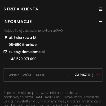
STREFA KLIENTA
INFORMACJE
Najczęściej zadawane pytania/FAQ
ul. Świerkowa 1A
05-850 Bronisze
sklep@damidomo.pl
+48 570 071 090
ZAPISZ SIĘ
Zgadzam się na przetwarzanie moich danych
osobowych przez DAMI DAVID GRIGORYAN w celu realizacji
usługi newsletter, a tym samym wysyłania mi informacji o
produktach, usługach, promocjach lub nowościach,