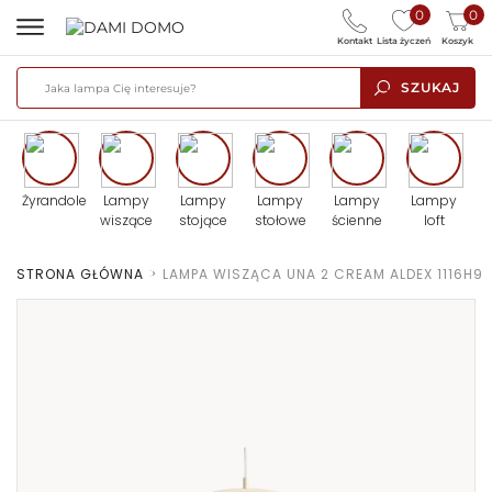
0
0
Kontakt
Lista życzeń
Koszyk
SZUKAJ
Żyrandole
Lampy
Lampy
Lampy
Lampy
Lampy
wiszące
stojące
stołowe
ścienne
loft
STRONA GŁÓWNA
>
LAMPA WISZĄCA UNA 2 CREAM ALDEX 1116H9