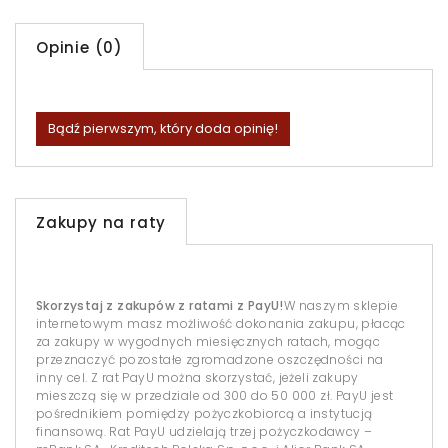
Opinie (0)
Bądź pierwszym, który doda opinię!
Zakupy na raty
Skorzystaj z zakupów z ratami z PayU!
W naszym sklepie
internetowym masz możliwość dokonania zakupu, płacąc
za zakupy w wygodnych miesięcznych ratach, mogąc
przeznaczyć pozostałe zgromadzone oszczędności na
inny cel. Z rat PayU można skorzystać, jeżeli zakupy
mieszczą się w przedziale od 300 do 50 000 zł. PayU jest
pośrednikiem pomiędzy pożyczkobiorcą a instytucją
finansową. Rat PayU udzielają trzej pożyczkodawcy –