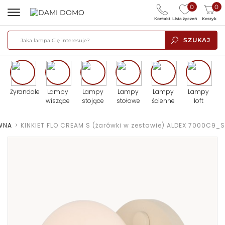
0
0
Kontakt
Lista życzeń
Koszyk
SZUKAJ
Żyrandole
Lampy
Lampy
Lampy
Lampy
Lampy
wiszące
stojące
stołowe
ścienne
loft
WNA
>
KINKIET FLO CREAM S (żarówki w zestawie) ALDEX 7000C9_S