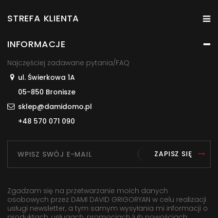
STREFA KLIENTA
INFORMACJE
Najczęściej zadawane pytania/FAQ
ul. Świerkowa 1A
05-850 Bronisze
sklep@damidomo.pl
+48 570 071 090
ZAPISZ SIĘ
Zgadzam się na przetwarzanie moich danych
osobowych przez DAMI DAVID GRIGORYAN w celu realizacji
usługi newsletter, a tym samym wysyłania mi informacji o
produktach, usługach, promocjach lub nowościach,