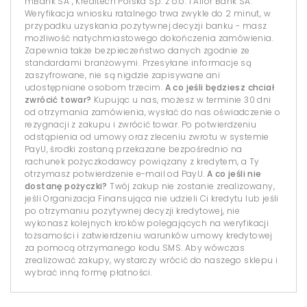
mBank SA , Kreditech Polska Sp. z o.o. i Alior Bank SA.
Weryfikacja wniosku ratalnego trwa zwykle do 2 minut, w
przypadku uzyskania pozytywnej decyzji banku - masz
możliwość natychmiastowego dokończenia zamówienia.
Zapewnia także bezpieczeństwo danych zgodnie ze
standardami branżowymi. Przesyłane informacje są
zaszyfrowane, nie są nigdzie zapisywane ani
udostępniane osobom trzecim.
A co jeśli będziesz chciał
zwrócić towar?
Kupując u nas, możesz w terminie 30 dni
od otrzymania zamówienia, wysłać do nas oświadczenie o
rezygnacji z zakupu i zwrócić towar. Po potwierdzeniu
odstąpienia od umowy oraz zleceniu zwrotu w systemie
PayU, środki zostaną przekazane bezpośrednio na
rachunek pożyczkodawcy powiązany z kredytem, a Ty
otrzymasz potwierdzenie e-mail od PayU.
A co jeśli nie
dostanę pożyczki?
Twój zakup nie zostanie zrealizowany,
jeśli Organizacja Finansująca nie udzieli Ci kredytu lub jeśli
po otrzymaniu pozytywnej decyzji kredytowej, nie
wykonasz kolejnych kroków polegających na weryfikacji
tożsamości i zatwierdzeniu warunków umowy kredytowej
za pomocą otrzymanego kodu SMS. Aby wówczas
zrealizować zakupy, wystarczy wrócić do naszego sklepu i
wybrać inną formę płatności.