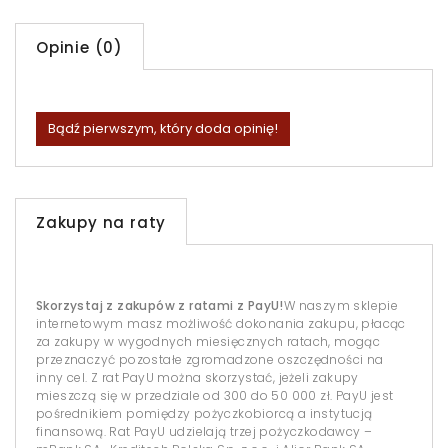
Opinie (0)
Bądź pierwszym, który doda opinię!
Zakupy na raty
Skorzystaj z zakupów z ratami z PayU!
W naszym sklepie
internetowym masz możliwość dokonania zakupu, płacąc
za zakupy w wygodnych miesięcznych ratach, mogąc
przeznaczyć pozostałe zgromadzone oszczędności na
inny cel. Z rat PayU można skorzystać, jeżeli zakupy
mieszczą się w przedziale od 300 do 50 000 zł. PayU jest
pośrednikiem pomiędzy pożyczkobiorcą a instytucją
finansową. Rat PayU udzielają trzej pożyczkodawcy –