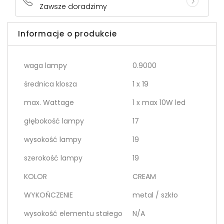
Zawsze doradzimy
Informacje o produkcie
waga lampy
0.9000
średnica klosza
1 x 19
max. Wattage
1 x max 10W led
głębokość lampy
17
wysokość lampy
19
szerokość lampy
19
KOLOR
CREAM
WYKOŃCZENIE
metal / szkło
wysokość elementu stałego
N/A