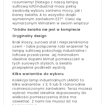
rozumiemy! Dlatego z naszą lampą
sufitową loft/industrial masz pełną
swobodę wyboru zarówno mocy, jak i
barwy światła. A to wszystko dzięki
wymiennym żarówkom E27*. Ciesz się
wymarzonym klimatem w swoim wnętrzu!
*źródło światła nie jest w komplecie
Oryginalny design
Brak kloszy, surowa stal i nieprzenikniona
czerń - takie połączenie robi wrażenie! Tę
lampę sufitową pokochają industrialne i
loftowe przestrzenie. Jej minimalizm
idealnie dopełni klimat pomieszczeń w
tych surowych stylach, a światło
przepięknie podkreśli wystrój.
Kilka wariantów do wyboru
Kolekcja lamp industrialnych LANGO to
kilka wariantów: z 3, 5 lub 6 różnorodnie
rozmieszczonymi żarówkami. Teraz możesz
wybrać model idealnie dopasowany do
wielkości pomieszczenia, które ma
oświetlać. Z nami nie musisz iść na