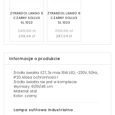
ŻYRANDOL LANGO 5
ŻYRANDOL LANGO 6
CZARNY SOLLUX
CZARNY SOLLUX
SL.1022
SL.1023
249,00 zł
299,00 zł
239,04 zł
287,04 zł
Informacje o produkcie
Źródło światła: E27, 3x max 15W LED, ~230V, 50Hz,
IP20, klasa ochronności I
Źródło światła nie jest w komplecie.
Wymiary: 61/61/46 cm
Materiał: stal
Kolor: czarny
Lampa sufitowa industrialna