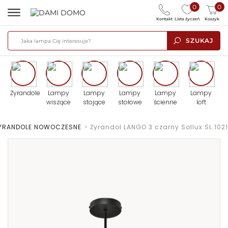
0
0
Kontakt
Lista życzeń
Koszyk
SZUKAJ
Żyrandole
Lampy
Lampy
Lampy
Lampy
Lampy
wiszące
stojące
stołowe
ścienne
loft
YRANDOLE NOWOCZESNE
>
Żyrandol LANGO 3 czarny Sollux SL.1021