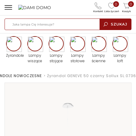
0
0
Kontakt
Lista życzeń
Koszyk
SZUKAJ
Żyrandole
Lampy
Lampy
Lampy
Lampy
Lampy
wiszące
stojące
stołowe
ścienne
loft
ANDOLE NOWOCZESNE
>
Żyrandol GENEVE 50 czarny Sollux SL.0736