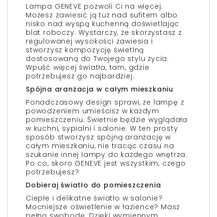
Lampa GENEVE pozwoli Ci na więcej.
Możesz zawiesić ją tuż nad sufitem albo
nisko nad wyspą kuchenną doświetlając
blat roboczy. Wystarczy, że skorzystasz z
regulowanej wysokości zawiesia i
stworzysz kompozycję świetlną
dostosowaną do Twojego stylu życia.
Wpuść więcej światła, tam, gdzie
potrzebujesz go najbardziej.
Spójna aranżacja w całym mieszkaniu
Ponadczasowy design sprawi, że lampę z
powodzeniem umieścisz w każdym
pomieszczeniu. Świetnie będzie wyglądała
w kuchni, sypialni i salonie. W ten prosty
sposób stworzysz spójną aranżację w
całym mieszkaniu, nie tracąc czasu na
szukanie innej lampy do każdego wnętrza.
Po co, skoro GENEVE jest wszystkim, czego
potrzebujesz?
Dobieraj światło do pomieszczenia
Ciepłe i delikatne światło w salonie?
Mocniejsze oświetlenie w łazience? Masz
pełną swobodę. Dzięki wymiennym