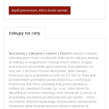
Bądź pierwszym, który doda opinię!
Zakupy na raty
Skorzystaj z zakupów z ratami z PayU!
W naszym sklepie
internetowym masz możliwość dokonania zakupu, płacąc
za zakupy w wygodnych miesięcznych ratach, mogąc
przeznaczyć pozostałe zgromadzone oszczędności na
inny cel. Z rat PayU można skorzystać, jeżeli zakupy
mieszczą się w przedziale od 300 do 50 000 zł. PayU jest
pośrednikiem pomiędzy pożyczkobiorcą a instytucją
finansową. Rat PayU udzielają trzej pożyczkodawcy –
mBank SA , Kreditech Polska Sp. z o.o. i Alior Bank SA.
Weryfikacja wniosku ratalnego trwa zwykle do 2 minut, w
przypadku uzyskania pozytywnej decyzji banku - masz
możliwość natychmiastowego dokończenia zamówienia.
Zapewnia także bezpieczeństwo danych zgodnie ze