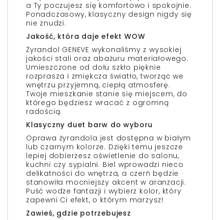
a Ty poczujesz się komfortowo i spokojnie.
Ponadczasowy, klasyczny design nigdy się
nie znudzi.
Jakość, która daje efekt WOW
Żyrandol GENEVE wykonaliśmy z wysokiej
jakości stali oraz abażuru materiałowego.
Umieszczone od dołu szkło pięknie
rozprasza i zmiękcza światło, tworząc we
wnętrzu przyjemną, ciepłą atmosferę.
Twoje mieszkanie stanie się miejscem, do
którego będziesz wracać z ogromną
radością.
Klasyczny duet barw do wyboru
Oprawa żyrandola jest dostępna w białym
lub czarnym kolorze. Dzięki temu jeszcze
lepiej dobierzesz oświetlenie do salonu,
kuchni czy sypialni. Biel wprowadzi nieco
delikatności do wnętrza, a czerń będzie
stanowiła mocniejszy akcent w aranżacji.
Puść wodze fantazji i wybierz kolor, który
zapewni Ci efekt, o którym marzysz!
Zawieś, gdzie potrzebujesz