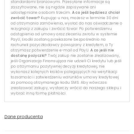
standardami branżowymi. Przesyłane informacje są
zaszyfrowane, nie są nigdzie zapisywane ani
udostępniane osobom trzecim.
A co jeśli będziesz chciał
zwrócić towar?
Kupując u nas, możesz w terminie 30 dni
od otrzymania zamówienia, wysłać do nas oświadczenie o
rezygnacji z zakupu i zwrócić towar. Po potwierdzeniu
odstąpienia od umowy oraz zleceniu zwrotu w systemie
PayU, środki zostaną przekazane bezpośrednio na
rachunek pożyczkodawcy powiązany z kredytem, a Ty
otrzymasz potwierdzenie e-mail od PayU.
A co jeśli nie
dostanę pożyczki?
Twój zakup nie zostanie zrealizowany,
jeśli Organizacja Finansująca nie udzieli Ci kredytu lub jeśli
po otrzymaniu pozytywnej decyzji kredytowej, nie
wykonasz kolejnych kroków polegających na weryfikacji
tożsamości i zatwierdzeniu warunków umowy kredytowej
za pomocą otrzymanego kodu SMS. Aby wówczas
zrealizować zakupy, wystarczy wrócić do naszego sklepu i
wybrać inną formę płatności.
Dane producenta