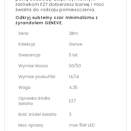
żarówkom E27 dobierzesz barwę i moc
światła do rodzaju pomieszczenia.
Odkryj subtelny czar minimalizmu z
żyrandolem GENEVE.
Seria
2Bm
Kolekcja
Genve
Gwarancja
5 lat
Wymiar klosza
50/50
Wymiar podsufitki
14/14
Waga
4.25
Oprawka źródła
E27
światła
Ilość żródeł światła
3
Moc oprawy
max 15W LED