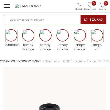
0
0
Kontakt
Lista życzeń
Koszyk
SZUKAJ
Żyrandole
Lampy
Lampy
Lampy
Lampy
Lampy
wiszące
stojące
stołowe
ścienne
loft
ŻYRANDOLE NOWOCZESNE
>
Żyrandol LOOP 3 czarny Sollux SL.1434