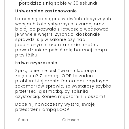
- poradzisz z nią sobie w 30 sekund!
Uniwersalne zastosowanie
Lampy są dostępne w dwóch klasycznych
wersjach kolorystycznych: czarnej oraz
białej, co pozwala z łatwością wpasować
je w wiele wnętrz. Żyrandol doskonale
sprawdzi się w salonie czy nad
jadalnianym stołem, a kinkiet może z
powodzeniem pełnić rolę bocznej lampki
przy łóżku.
Łatwe czyszczenie
Sprzątanie nie jest Twoim ulubionym
zajęciem? Z lampą LOOP to żaden
problem! Jej prosta forma bez zbędnych
zakamarków sprawia, że wystarczy szybko
przetrzeć ją szmatką, by zalśniła
czystością. Koniec męczarni z kloszami!
Dopełnij nowoczesny wystrój swojej
przestrzeni lampą LOOP!
Seria
Crimson