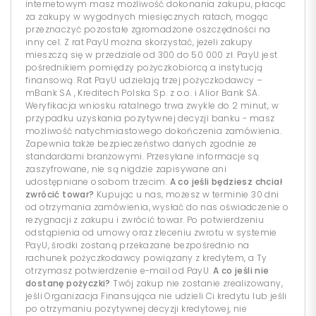
internetowym masz możliwość dokonania zakupu, płacąc
za zakupy w wygodnych miesięcznych ratach, mogąc
przeznaczyć pozostałe zgromadzone oszczędności na
inny cel. Z rat PayU można skorzystać, jeżeli zakupy
mieszczą się w przedziale od 300 do 50 000 zł. PayU jest
pośrednikiem pomiędzy pożyczkobiorcą a instytucją
finansową. Rat PayU udzielają trzej pożyczkodawcy –
mBank SA , Kreditech Polska Sp. z o.o. i Alior Bank SA.
Weryfikacja wniosku ratalnego trwa zwykle do 2 minut, w
przypadku uzyskania pozytywnej decyzji banku - masz
możliwość natychmiastowego dokończenia zamówienia.
Zapewnia także bezpieczeństwo danych zgodnie ze
standardami branżowymi. Przesyłane informacje są
zaszyfrowane, nie są nigdzie zapisywane ani
udostępniane osobom trzecim.
A co jeśli będziesz chciał
zwrócić towar?
Kupując u nas, możesz w terminie 30 dni
od otrzymania zamówienia, wysłać do nas oświadczenie o
rezygnacji z zakupu i zwrócić towar. Po potwierdzeniu
odstąpienia od umowy oraz zleceniu zwrotu w systemie
PayU, środki zostaną przekazane bezpośrednio na
rachunek pożyczkodawcy powiązany z kredytem, a Ty
otrzymasz potwierdzenie e-mail od PayU.
A co jeśli nie
dostanę pożyczki?
Twój zakup nie zostanie zrealizowany,
jeśli Organizacja Finansująca nie udzieli Ci kredytu lub jeśli
po otrzymaniu pozytywnej decyzji kredytowej, nie