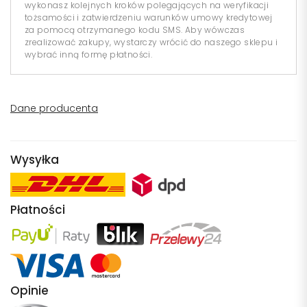
wykonasz kolejnych kroków polegających na weryfikacji
tożsamości i zatwierdzeniu warunków umowy kredytowej
za pomocą otrzymanego kodu SMS. Aby wówczas
zrealizować zakupy, wystarczy wrócić do naszego sklepu i
wybrać inną formę płatności.
Dane producenta
Wysyłka
Płatności
Opinie