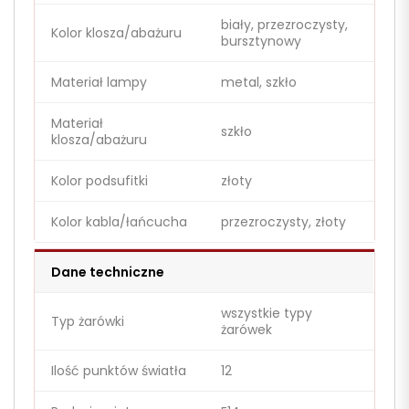
biały, przezroczysty,
Kolor klosza/abażuru
bursztynowy
Materiał lampy
metal, szkło
Materiał
szkło
klosza/abażuru
Kolor podsufitki
złoty
Kolor kabla/łańcucha
przezroczysty, złoty
Dane techniczne
wszystkie typy
Typ żarówki
żarówek
Ilość punktów światła
12