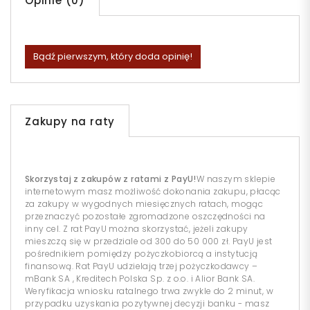
Opinie (0)
Bądź pierwszym, który doda opinię!
Zakupy na raty
Skorzystaj z zakupów z ratami z PayU!
W naszym sklepie
internetowym masz możliwość dokonania zakupu, płacąc
za zakupy w wygodnych miesięcznych ratach, mogąc
przeznaczyć pozostałe zgromadzone oszczędności na
inny cel. Z rat PayU można skorzystać, jeżeli zakupy
mieszczą się w przedziale od 300 do 50 000 zł. PayU jest
pośrednikiem pomiędzy pożyczkobiorcą a instytucją
finansową. Rat PayU udzielają trzej pożyczkodawcy –
mBank SA , Kreditech Polska Sp. z o.o. i Alior Bank SA.
Weryfikacja wniosku ratalnego trwa zwykle do 2 minut, w
przypadku uzyskania pozytywnej decyzji banku - masz