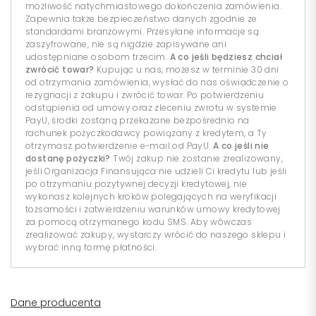
możliwość natychmiastowego dokończenia zamówienia.
Zapewnia także bezpieczeństwo danych zgodnie ze
standardami branżowymi. Przesyłane informacje są
zaszyfrowane, nie są nigdzie zapisywane ani
udostępniane osobom trzecim.
A co jeśli będziesz chciał
zwrócić towar?
Kupując u nas, możesz w terminie 30 dni
od otrzymania zamówienia, wysłać do nas oświadczenie o
rezygnacji z zakupu i zwrócić towar. Po potwierdzeniu
odstąpienia od umowy oraz zleceniu zwrotu w systemie
PayU, środki zostaną przekazane bezpośrednio na
rachunek pożyczkodawcy powiązany z kredytem, a Ty
otrzymasz potwierdzenie e-mail od PayU.
A co jeśli nie
dostanę pożyczki?
Twój zakup nie zostanie zrealizowany,
jeśli Organizacja Finansująca nie udzieli Ci kredytu lub jeśli
po otrzymaniu pozytywnej decyzji kredytowej, nie
wykonasz kolejnych kroków polegających na weryfikacji
tożsamości i zatwierdzeniu warunków umowy kredytowej
za pomocą otrzymanego kodu SMS. Aby wówczas
zrealizować zakupy, wystarczy wrócić do naszego sklepu i
wybrać inną formę płatności.
Dane producenta