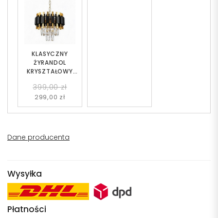
KLASYCZNY
ŻYRANDOL
KRYSZTAŁOWY
CZARNO-ZŁOTY
399,00 zł
RIVO D25
299,00 zł
Dane producenta
Wysyłka
Płatności