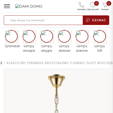
0
0
Kontakt
Lista życzeń
Koszyk
SZUKAJ
Żyrandole
Lampy
Lampy
Lampy
Lampy
Lampy
wiszące
stojące
stołowe
ścienne
loft
LE
>
KLASYCZNY ŻYRANDOL KRYSZTAŁOWY CZARNO-ZŁOTY RIVO D25