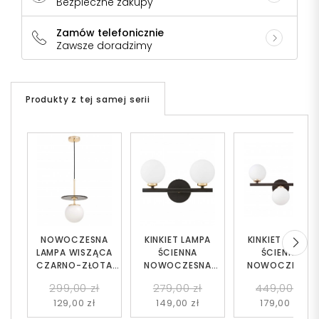
Bezpieczne zakupy
Zamów telefonicznie
Zawsze doradzimy
Produkty z tej samej serii
NOWOCZESNA
KINKIET LAMPA
KINKIET LAMPA
LAMPA WISZĄCA
ŚCIENNA
ŚCIENNA
CZARNO-ZŁOTA
NOWOCZESNA
NOWOCZESNA
DALTONA W1
CZARNO-ZŁOTA
CZARNO-ZŁOTA
299,00 zł
279,00 zł
449,00 zł
BIAŁE KULE
BIAŁE KULE
129,00 zł
149,00 zł
179,00 zł
MARSIADA 2
MARSIADA 3