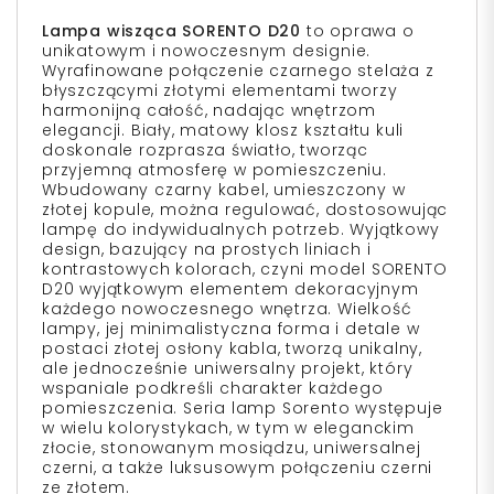
Lampa wisząca SORENTO D20
to oprawa o
unikatowym i nowoczesnym designie.
Wyrafinowane połączenie czarnego stelaża z
błyszczącymi złotymi elementami tworzy
harmonijną całość, nadając wnętrzom
elegancji. Biały, matowy klosz kształtu kuli
doskonale rozprasza światło, tworząc
przyjemną atmosferę w pomieszczeniu.
Wbudowany czarny kabel, umieszczony w
złotej kopule, można regulować, dostosowując
lampę do indywidualnych potrzeb. Wyjątkowy
design, bazujący na prostych liniach i
kontrastowych kolorach, czyni model SORENTO
D20 wyjątkowym elementem dekoracyjnym
każdego nowoczesnego wnętrza. Wielkość
lampy, jej minimalistyczna forma i detale w
postaci złotej osłony kabla, tworzą unikalny,
ale jednocześnie uniwersalny projekt, który
wspaniale podkreśli charakter każdego
pomieszczenia. Seria lamp Sorento występuje
w wielu kolorystykach, w tym w eleganckim
złocie, stonowanym mosiądzu, uniwersalnej
czerni, a także luksusowym połączeniu czerni
ze złotem.