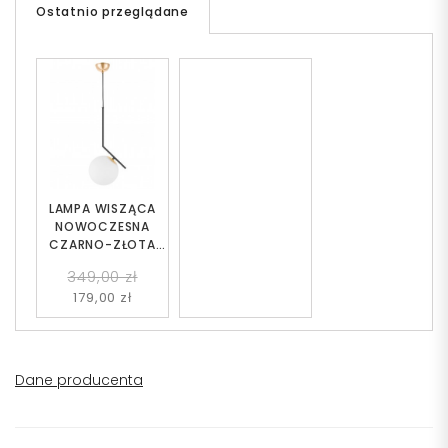
Ostatnio przeglądane
LAMPA WISZĄCA
NOWOCZESNA
CZARNO-ZŁOTA
BIAŁA KULA
349,00 zł
SORENTO 20
179,00 zł
Dane producenta