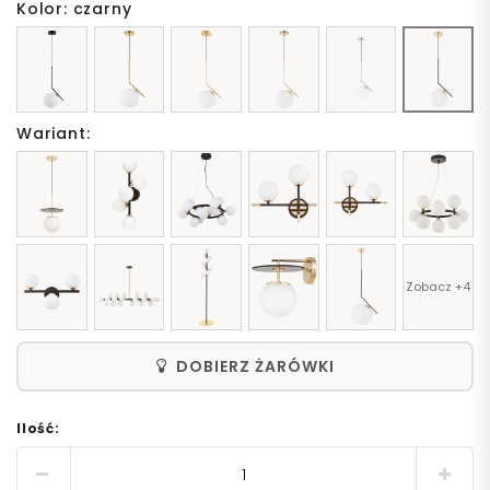
Kolor: czarny
Wariant:
Zobacz +4
DOBIERZ ŻARÓWKI
Ilość: