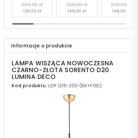
DALTONA W1
DALTONA
CZARNO-ZŁOTA
299,00 zł
329,00 zł
279,00 zł
BIAŁE KULE
129,00 zł
149,00 zł
149,00 zł
MARSIADA 2
Informacje o produkcie
LAMPA WISZĄCA NOWOCZESNA
CZARNO-ZŁOTA SORENTO D20
LUMINA DECO
Kod produktu
: LDP 1215-200 (BK+FGD)