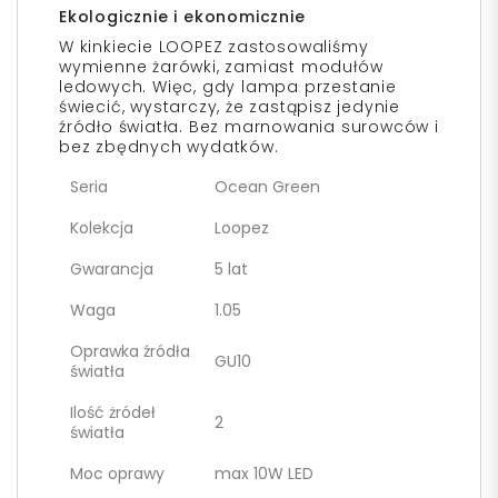
Ekologicznie i ekonomicznie
W kinkiecie LOOPEZ zastosowaliśmy
wymienne żarówki, zamiast modułów
ledowych. Więc, gdy lampa przestanie
świecić, wystarczy, że zastąpisz jedynie
źródło światła. Bez marnowania surowców i
bez zbędnych wydatków.
Seria
Ocean Green
Kolekcja
Loopez
Gwarancja
5 lat
Waga
1.05
Oprawka źródła
GU10
światła
Ilość żródeł
2
światła
Moc oprawy
max 10W LED