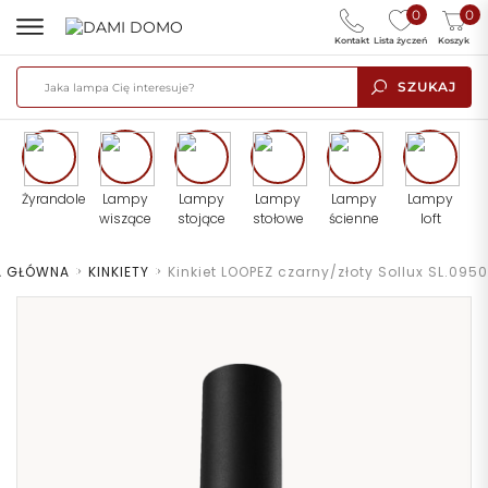
0
0
Kontakt
Lista życzeń
Koszyk
SZUKAJ
Żyrandole
Lampy
Lampy
Lampy
Lampy
Lampy
wiszące
stojące
stołowe
ścienne
loft
A GŁÓWNA
>
KINKIETY
>
Kinkiet LOOPEZ czarny/złoty Sollux SL.0950