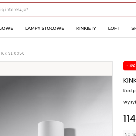
OGOWE
LAMPY STOŁOWE
KINKIETY
LOFT
S
ollux SL.0050
- 4%
KIN
Kod p
Wysy
114
Najn