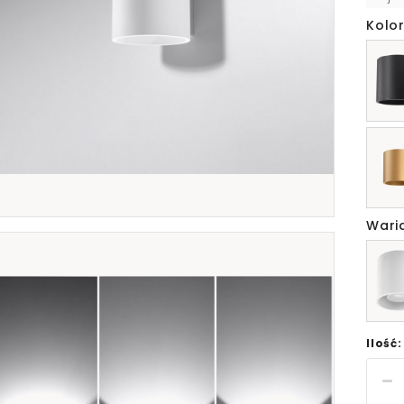
Kolor
Wari
Ilość: