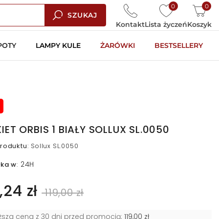
0
0
SZUKAJ
Kontakt
Lista życzeń
Koszyk
POTY
LAMPY KULE
ŻARÓWKI
BESTSELLERY
KIET ORBIS 1 BIAŁY SOLLUX SL.0050
roduktu
:
Sollux SL.0050
24H
łka w
:
,24 zł
119,00 zł
iższa cena z 30 dni przed promocją:
119,00 zł