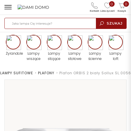
0
0
Kontakt
Lista życzeń
Koszyk
SZUKAJ
Żyrandole
Lampy
Lampy
Lampy
Lampy
Lampy
wiszące
stojące
stołowe
ścienne
loft
LAMPY SUFITOWE
>
PLAFONY
>
Plafon ORBIS 2 biały Sollux SL.0056