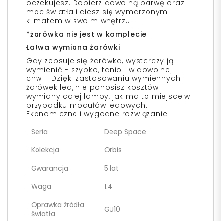
oczekujesz. Dobierz dowolną barwę oraz
moc światła i ciesz się wymarzonym
klimatem w swoim wnętrzu.
*żarówka nie jest w komplecie
Łatwa wymiana żarówki
Gdy zepsuje się żarówka, wystarczy ją
wymienić - szybko, tanio i w dowolnej
chwili. Dzięki zastosowaniu wymiennych
żarówek led, nie ponosisz kosztów
wymiany całej lampy, jak ma to miejsce w
przypadku modułów ledowych.
Ekonomiczne i wygodne rozwiązanie.
Seria
Deep Space
Kolekcja
Orbis
Gwarancja
5 lat
Waga
1.4
Oprawka źródła
GU10
światła