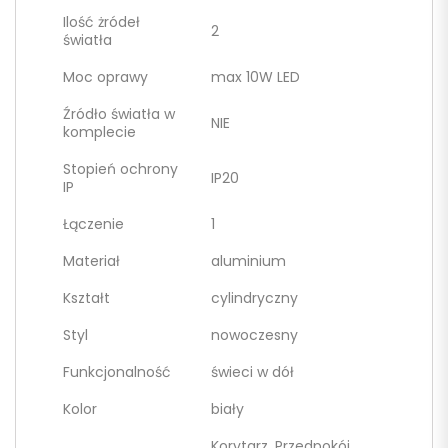
Ilość żródeł
2
światła
Moc oprawy
max 10W LED
Źródło światła w
NIE
komplecie
Stopień ochrony
IP20
IP
Łączenie
1
Materiał
aluminium
Kształt
cylindryczny
Styl
nowoczesny
Funkcjonalność
świeci w dół
Kolor
biały
Korytarz, Przedpokój,