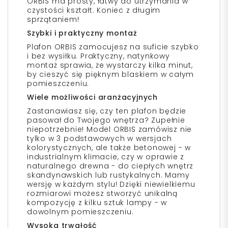
ORBIS ma prosty, łatwy do utrzymania w
czystości kształt. Koniec z długim
sprzątaniem!
Szybki i praktyczny montaż
Plafon ORBIS zamocujesz na suficie szybko
i bez wysiłku. Praktyczny, natynkowy
montaż sprawia, że wystarczy kilka minut,
by cieszyć się pięknym blaskiem w całym
pomieszczeniu.
Wiele możliwości aranżacyjnych
Zastanawiasz się, czy ten plafon będzie
pasował do Twojego wnętrza? Zupełnie
niepotrzebnie! Model ORBIS zamówisz nie
tylko w 3 podstawowych w wersjach
kolorystycznych, ale także betonowej - w
industrialnym klimacie, czy w oprawie z
naturalnego drewna - do ciepłych wnętrz
skandynawskich lub rustykalnych. Mamy
wersję w każdym stylu! Dzięki niewielkiemu
rozmiarowi możesz stworzyć unikalną
kompozycję z kilku sztuk lampy - w
dowolnym pomieszczeniu.
Wysoka trwałość