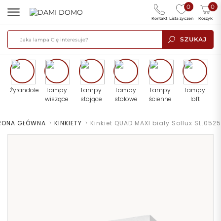
0
0
Kontakt
Lista życzeń
Koszyk
SZUKAJ
Żyrandole
Lampy
Lampy
Lampy
Lampy
Lampy
wiszące
stojące
stołowe
ścienne
loft
RONA GŁÓWNA
>
KINKIETY
>
Kinkiet QUAD MAXI biały Sollux SL.0525