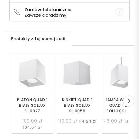
Zamów telefonicznie
Zawsze doradzimy
Produkty z tej samej serii
PLAFON QUAD 1
KINKIET QUAD 1
LAMPA WISZĄC
BIAŁY SOLLUX
BIAŁY SOLLUX
QUAD 1 BIAŁY
SL.0027
SL.0059
SOLLUX SL.0062
109,00 zł
119,00 zł
145,00 zł
114,24 zł
139,20 
104,64 zł