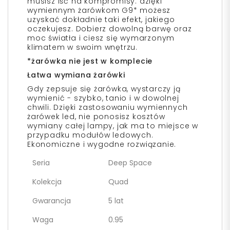
musisz iść na kompromisy: dzięki
wymiennym żarówkom G9* możesz
uzyskać dokładnie taki efekt, jakiego
oczekujesz. Dobierz dowolną barwę oraz
moc światła i ciesz się wymarzonym
klimatem w swoim wnętrzu.
*żarówka nie jest w komplecie
Łatwa wymiana żarówki
Gdy zepsuje się żarówka, wystarczy ją
wymienić - szybko, tanio i w dowolnej
chwili. Dzięki zastosowaniu wymiennych
żarówek led, nie ponosisz kosztów
wymiany całej lampy, jak ma to miejsce w
przypadku modułów ledowych.
Ekonomiczne i wygodne rozwiązanie.
Seria
Deep Space
Kolekcja
Quad
Gwarancja
5 lat
Waga
0.95