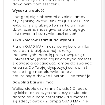
kompozycję z kilku sztuk lampy - w
dowolnym pomieszczeniu.
Wysoka trwałość
Pożegnaj się z obawami o zbicie lampy
czy jej niską jakość. Kinkiet QUAD MAXI jest
wykonany z grubego (5 mm) aluminium,
dzięki czemu masz gwarancję długiego
użytkowania bez ryzyka uszkodzeń.
Kilka kolorów i faktur do wyboru
Plafon QUAD MAXI masz do wyboru w kilku
wersjach: białej, czarnej i szarej,
malowanych metodą proszkową. Dzięki
uniwersalnej, jednolitej kolorystyce możesz
z łatwością dopasować lampę do swojego
wnętrza. Do Twojej dyspozycji są również
wersje tego modelu wykonane z
naturalnego drewna i betonu - sprawdź je!
Dowolna barwa i moc
Wolisz ciepłe czy zimne światło? Chcesz,
by lekko rozproszyło mork czy oświetlało
dobrze całe pomieszczenie? Nie możesz
się zdecydować? Z lampą QUAD MAXI nie